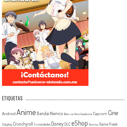
ETIQUETAS
Anime
Cine
Android
Bandai Namco
Capcom
Boku no Hero Academia
eShop
Disney
Crunchyroll
Game Freak
DLC
Cosplay
Curiosidades
Famitsu