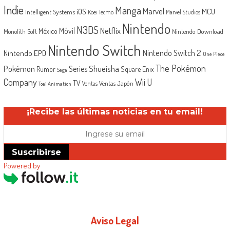
Indie
Manga
Marvel
iOS
MCU
Intelligent Systems
Koei Tecmo
Marvel Studios
Nintendo
N3DS
Netflix
Móvil
México
Monolith Soft
Nintendo Download
Nintendo Switch
Nintendo Switch 2
Nintendo EPD
One Piece
The Pokémon
Shueisha
Pokémon
Series
Rumor
Square Enix
Sega
Company
Wii U
TV
Ventas Japón
Ventas
Toei Animation
¡Recibe las últimas noticias en tu email!
Suscribirse
Powered by
Aviso Legal