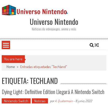
Saltar al contenido
Universo Nintendo
Noticias de videojuegos, anime y más
You are here
Home
>
Entradas etiquetadas "Techland"
ETIQUETA: TECHLAND
Dying Light: Definitive Edition Llegará A Nintendo Switch
Nintendo Switch
Noticias
por
A. Quatermain
-
8 junio, 2022