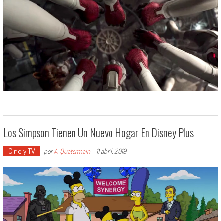
Los Simpson Tienen Un Nuevo Hogar En Disney Plus
Cine y TV
por
A. Quatermain
-
11 abril, 2019