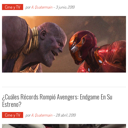
Cine y TV
por
A. Quatermain
-
3 junio, 2019
¿Cuáles Récords Rompió Avengers: Endgame En Su
Estreno?
Cine y TV
por
A. Quatermain
-
28 abril, 2019