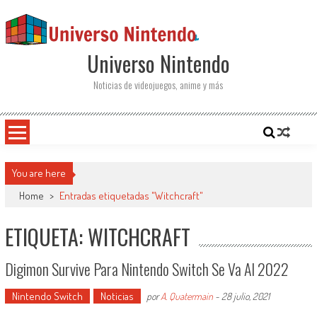
Saltar al contenido
Universo Nintendo
Noticias de videojuegos, anime y más
You are here
Home
>
Entradas etiquetadas "Witchcraft"
ETIQUETA: WITCHCRAFT
Digimon Survive Para Nintendo Switch Se Va Al 2022
Nintendo Switch
Noticias
por
A. Quatermain
-
28 julio, 2021