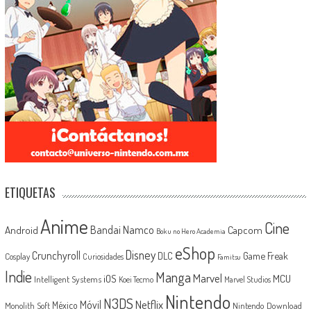
ETIQUETAS
Anime
Cine
Android
Bandai Namco
Capcom
Boku no Hero Academia
eShop
Disney
Crunchyroll
Game Freak
DLC
Cosplay
Curiosidades
Famitsu
Indie
Manga
Marvel
iOS
MCU
Intelligent Systems
Koei Tecmo
Marvel Studios
Nintendo
N3DS
Netflix
Móvil
México
Monolith Soft
Nintendo Download