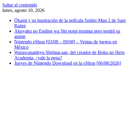
Saltar al contenido
lunes, agosto 10, 2026
Ōkami y su inspiración de la película Spider-Man 2 de Sam
Raimi
Akuyaku no Ending wa Shi nomi termina pero tendrá su
anime
Nintendo eShop [03/08 – 09/08] – Ventas de juegos en
México
Warawanaideyo Shijima-san, del creador de Boku no Hero
Academia, ¿vale la pena?
Jueves de Nintendo Download en la eShop [06/08/2026]