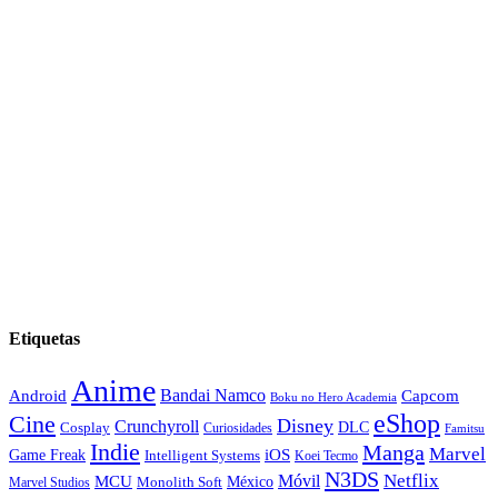
Etiquetas
Anime
Android
Bandai Namco
Capcom
Boku no Hero Academia
eShop
Cine
Disney
Crunchyroll
DLC
Cosplay
Curiosidades
Famitsu
Indie
Manga
Marvel
iOS
Game Freak
Intelligent Systems
Koei Tecmo
N3DS
Netflix
MCU
Móvil
México
Marvel Studios
Monolith Soft