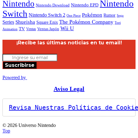
Nintendo
Nintendo
Nintendo EPD
Nintendo Download
Switch
Nintendo Switch 2
Pokémon
Rumor
Sega
One Piece
The Pokémon Company
Shueisha
Series
Square Enix
Toei
Wii U
TV
Ventas
Ventas Japón
Animation
¡Recibe las últimas noticias en tu email!
Suscribirse
Powered by
Aviso Legal
Revisa Nuestras Políticas de Cooki
© 2026 Universo Nintendo
Top