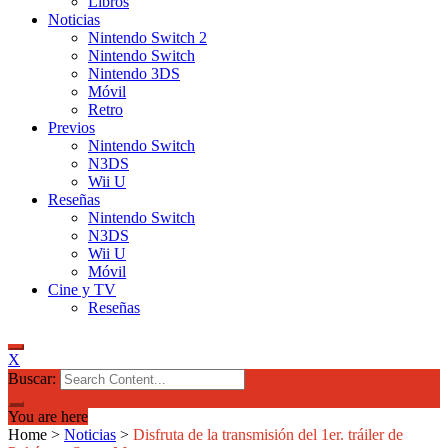
Libros
Noticias
Nintendo Switch 2
Nintendo Switch
Nintendo 3DS
Móvil
Retro
Previos
Nintendo Switch
N3DS
Wii U
Reseñas
Nintendo Switch
N3DS
Wii U
Móvil
Cine y TV
Reseñas
X
Buscar:
You are here
Home
>
Noticias
>
Disfruta de la transmisión del 1er. tráiler de