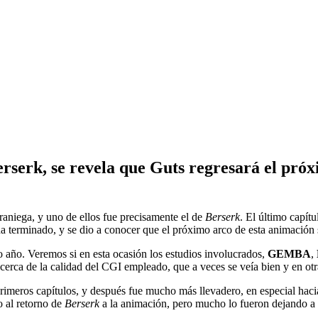
erserk, se revela que Guts regresará el pró
aniega, y uno de ellos fue precisamente el de
Berserk
. El último capítu
o ha terminado, y se dio a conocer que el próximo arco de esta animación
 año. Veremos si en esta ocasión los estudios involucrados,
GEMBA
,
cerca de la calidad del CGI empleado, que a veces se veía bien y en ot
imeros capítulos, y después fue mucho más llevadero, en especial hacia e
 al retorno de
Berserk
a la animación, pero mucho lo fueron dejando a u