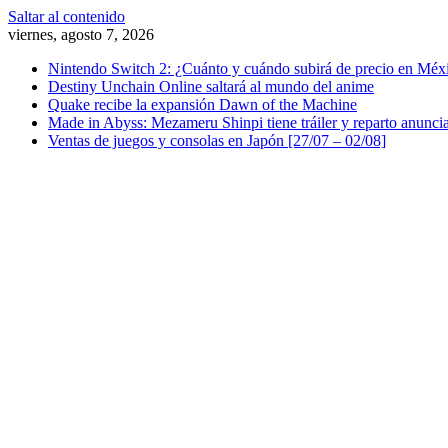
Saltar al contenido
viernes, agosto 7, 2026
Nintendo Switch 2: ¿Cuánto y cuándo subirá de precio en Méx
Destiny Unchain Online saltará al mundo del anime
Quake recibe la expansión Dawn of the Machine
Made in Abyss: Mezameru Shinpi tiene tráiler y reparto anunci
Ventas de juegos y consolas en Japón [27/07 – 02/08]