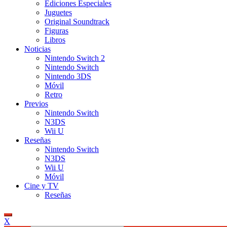
Ediciones Especiales
Juguetes
Original Soundtrack
Figuras
Libros
Noticias
Nintendo Switch 2
Nintendo Switch
Nintendo 3DS
Móvil
Retro
Previos
Nintendo Switch
N3DS
Wii U
Reseñas
Nintendo Switch
N3DS
Wii U
Móvil
Cine y TV
Reseñas
X