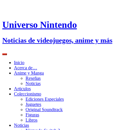
Universo Nintendo
Noticias de videojuegos, anime y más
Inicio
Acerca de…
Anime y Manga
Reseñas
Noticias
Articulos
Coleccionismo
Ediciones Especiales
Juguetes
Original Soundtrack
Figuras
Libros
Noticias