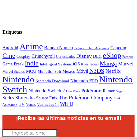
Etiquetas
Anime
Android
Bandai Namco
Capcom
Boku no Hero Academia
eShop
Cine
Disney
Crunchyroll
DLC
Cosplay
Curiosidades
Famitsu
Indie
Manga
Marvel
iOS
Game Freak
Intelligent Systems
Koei Tecmo
N3DS
Netflix
MCU
Móvil
México
Marvel Studios
Monolith Soft
Nintendo
Nintendo
Nintendo EPD
Nintendo Download
Switch
Nintendo Switch 2
Pokémon
Rumor
Sega
One Piece
The Pokémon Company
Shueisha
Series
Square Enix
Toei
Wii U
TV
Ventas
Ventas Japón
Animation
¡Recibe las últimas noticias en tu email!