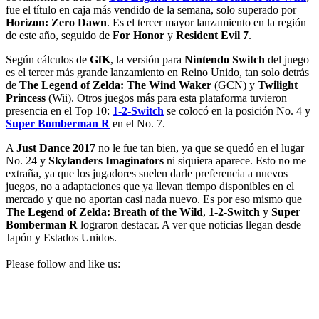
fue el título en caja más vendido de la semana, solo superado por
Horizon: Zero Dawn
. Es el tercer mayor lanzamiento en la región
de este año, seguido de
For Honor
y
Resident Evil 7
.
Según cálculos de
GfK
, la versión para
Nintendo Switch
del juego
es el tercer más grande lanzamiento en Reino Unido, tan solo detrás
de
The Legend of Zelda: The Wind Waker
(GCN) y
Twilight
Princess
(Wii). Otros juegos más para esta plataforma tuvieron
presencia en el Top 10:
1-2-Switch
se colocó en la posición No. 4 y
Super Bomberman R
en el No. 7.
A
Just Dance 2017
no le fue tan bien, ya que se quedó en el lugar
No. 24 y
Skylanders Imaginators
ni siquiera aparece. Esto no me
extraña, ya que los jugadores suelen darle preferencia a nuevos
juegos, no a adaptaciones que ya llevan tiempo disponibles en el
mercado y que no aportan casi nada nuevo. Es por eso mismo que
The Legend of Zelda: Breath of the Wild
,
1-2-Switch
y
Super
Bomberman R
lograron destacar. A ver que noticias llegan desde
Japón y Estados Unidos.
Please follow and like us: