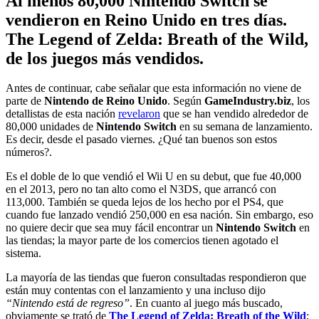
Al menos 80,000 Nintendo Switch se
vendieron en Reino Unido en tres días.
The Legend of Zelda: Breath of the Wild,
de los juegos más vendidos.
Antes de continuar, cabe señalar que esta información no viene de
parte de
Nintendo de Reino Unido
. Según
GameIndustry.biz
, los
detallistas de esta nación
revelaron
que se han vendido alrededor de
80,000 unidades de
Nintendo Switch
en su semana de lanzamiento.
Es decir, desde el pasado viernes. ¿Qué tan buenos son estos
números?.
Es el doble de lo que vendió el Wii U en su debut, que fue 40,000
en el 2013, pero no tan alto como el N3DS, que arrancó con
113,000. También se queda lejos de los hecho por el PS4, que
cuando fue lanzado vendió 250,000 en esa nación. Sin embargo, eso
no quiere decir que sea muy fácil encontrar un
Nintendo Switch
en
las tiendas; la mayor parte de los comercios tienen agotado el
sistema.
La mayoría de las tiendas que fueron consultadas respondieron que
están muy contentas con el lanzamiento y una incluso dijo
“Nintendo está de regreso”
. En cuanto al juego más buscado,
obviamente se trató de
The Legend of Zelda: Breath of the Wild
;