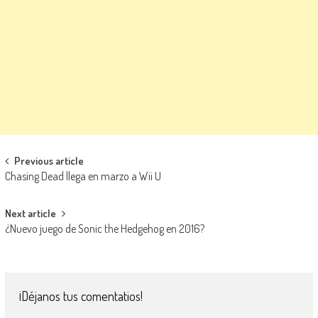
Navegación de entradas
Previous article
Chasing Dead llega en marzo a Wii U
Next article
¿Nuevo juego de Sonic the Hedgehog en 2016?
¡Déjanos tus comentatios!