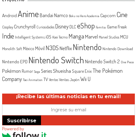
Anime
Cine
Android
Bandai Namco
Capcom
Boku no Hero Academia
eShop
Disney
Crunchyroll
Game Freak
DLC
Cosplay
Curiosidades
Famitsu
Indie
Manga
Marvel
iOS
MCU
Intelligent Systems
Koei Tecmo
Marvel Studios
Nintendo
N3DS
Netflix
Móvil
México
Monolith Soft
Nintendo Download
Nintendo Switch
Nintendo Switch 2
Nintendo EPD
One Piece
The Pokémon
Shueisha
Pokémon
Series
Rumor
Square Enix
Sega
Company
Wii U
TV
Ventas Japón
Ventas
Toei Animation
¡Recibe las últimas noticias en tu email!
Suscribirse
Powered by