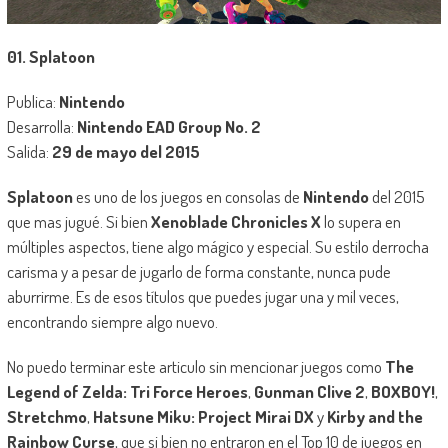
01. Splatoon
Publica:
Nintendo
Desarrolla:
Nintendo EAD Group No. 2
Salida:
29 de mayo del 2015
Splatoon
es uno de los juegos en consolas de
Nintendo
del 2015
que mas jugué. Si bien
Xenoblade Chronicles X
lo supera en
múltiples aspectos, tiene algo mágico y especial. Su estilo derrocha
carisma y a pesar de jugarlo de forma constante, nunca pude
aburrirme. Es de esos títulos que puedes jugar una y mil veces,
encontrando siempre algo nuevo.
No puedo terminar este articulo sin mencionar juegos como
The
Legend of Zelda: Tri Force Heroes
,
Gunman Clive 2
,
BOXBOY!
,
Stretchmo
,
Hatsune Miku: Project Mirai DX
y
Kirby and the
Rainbow Curse
, que si bien no entraron en el Top 10 de juegos en