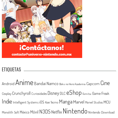
ETIQUETAS
Anime
Cine
Android
Bandai Namco
Capcom
Boku no Hero Academia
eShop
Disney
Crunchyroll
Game Freak
DLC
Cosplay
Curiosidades
Famitsu
Indie
Manga
Marvel
iOS
MCU
Intelligent Systems
Koei Tecmo
Marvel Studios
Nintendo
N3DS
Netflix
Móvil
México
Monolith Soft
Nintendo Download