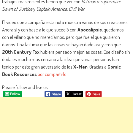
trabajos más recientes tienen que ver con
Batman v Superman:
Dawn of Justice
y
Captain America: Civil War
.
El video que acompaña esta nota muestra varias de sus creaciones.
Ahora sí y con base a lo que sucedió con
Apocalipsis
, quedamos
con el villano que no merecíamos, pero que fue el que quisieron
darnos. Una lástima que las cosas se hayan dado así, y creo que
20th Century Fox
hubiera pensado mejor las cosas. Ese diseño sin
duda es mucho más cercano a la idea que varias personas han
tenido por este gran adversario de los
X-Men
. Gracias a
Comic
Book Resources
por compartirlo
.
Please follow and like us: