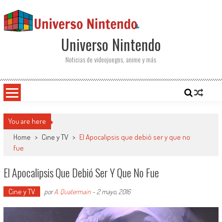
Saltar al contenido
Universo Nintendo
Noticias de videojuegos, anime y más
You are here
Home
>
Cine y TV
>
El Apocalipsis que debió ser y que no
fue
El Apocalipsis Que Debió Ser Y Que No Fue
Cine y TV
por
A. Quatermain
-
2 mayo, 2016