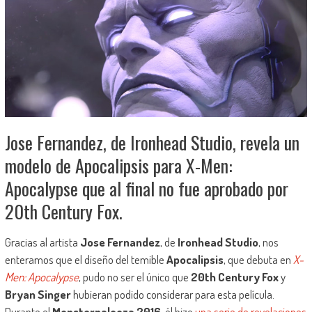
Jose Fernandez, de Ironhead Studio, revela un
modelo de Apocalipsis para X-Men:
Apocalypse que al final no fue aprobado por
20th Century Fox.
Gracias al artista
Jose Fernandez
, de
Ironhead Studio
, nos
enteramos que el diseño del temible
Apocalipsis
, que debuta en
X-
Men: Apocalypse
, pudo no ser el único que
20th Century Fox
y
Bryan Singer
hubieran podido considerar para esta película.
Durante el
Monsterpalooza 2016
, él hizo
una serie de revelaciones