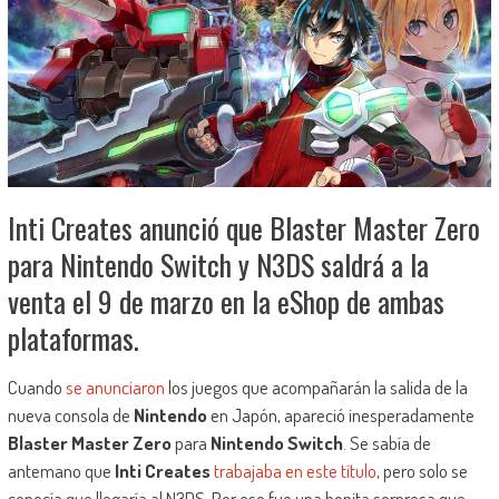
Inti Creates anunció que Blaster Master Zero
para Nintendo Switch y N3DS saldrá a la
venta el 9 de marzo en la eShop de ambas
plataformas.
Cuando
se anunciaron
los juegos que acompañarán la salida de la
nueva consola de
Nintendo
en Japón, apareció inesperadamente
Blaster Master Zero
para
Nintendo Switch
. Se sabía de
antemano que
Inti Creates
trabajaba en este título
, pero solo se
conocía que llegaría al N3DS. Por eso fue una bonita sorpresa que