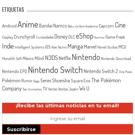
ETIQUETAS
Anime
Cine
Android
Bandai Namco
Capcom
Boku no Hero Academia
eShop
Disney
Crunchyroll
Game Freak
DLC
Cosplay
Curiosidades
Famitsu
Indie
Manga
Marvel
iOS
MCU
Intelligent Systems
Koei Tecmo
Marvel Studios
Nintendo
N3DS
Netflix
Móvil
México
Monolith Soft
Nintendo Download
Nintendo Switch
Nintendo Switch 2
Nintendo EPD
One Piece
The Pokémon
Shueisha
Pokémon
Series
Rumor
Square Enix
Sega
Company
Wii U
TV
Ventas Japón
Ventas
Toei Animation
¡Recibe las últimas noticias en tu email!
Suscribirse