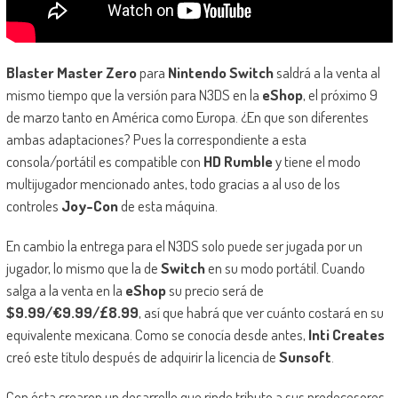
Blaster Master Zero
para
Nintendo Switch
saldrá a la venta al
mismo tiempo que la versión para N3DS en la
eShop
, el próximo 9
de marzo tanto en América como Europa. ¿En que son diferentes
ambas adaptaciones? Pues la correspondiente a esta
consola/portátil es compatible con
HD Rumble
y tiene el modo
multijugador mencionado antes, todo gracias a al uso de los
controles
Joy-Con
de esta máquina.
En cambio la entrega para el N3DS solo puede ser jugada por un
jugador, lo mismo que la de
Switch
en su modo portátil. Cuando
salga a la venta en la
eShop
su precio será de
$9.99/€9.99/£8.99
, así que habrá que ver cuánto costará en su
equivalente mexicana. Como se conocía desde antes,
Inti Creates
creó este título después de adquirir la licencia de
Sunsoft
.
Con ésta crearon un desarrollo que rinde tributo a sus predecesores,