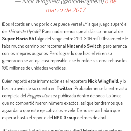
— Nick Wingfield (@nickwingfield)
6 de
marzo de 2017
¡Dos récords en uno por lo que puede verse! ¿Y a que juego superó el
del
Héroe de Hyrule
? Pues nada menos que al clásico inmortal de
Super Mario 64
(algo del rango entre 200-300 mil). Obviamente le
falta mucho camino por recorrer al
Nintendo Switch
, pero arranca
con los mejores augurios. Pero lograr lo que hizo el Wii en su
generación se antoja casi imposible: ese humilde sistema rebasó los
100 millones de unidades vendidas.
Quien reportó esta información es el reportero
Nick Wingfield
, y lo
hizo a través de su cuenta en
Twitter
. Probablemente la entrevista
completa del
Reggienator
sea publicada dentro de poco. Lo único
que no compartió fueron número exactos, así que tendremos que
aguardar a que este ejecutivo los revele. De no ser así habrá que
esperar hasta el reporte del
NPD Group
del mes de abril.
¿Cuánto vendió el Wii en sus primeros días? Infortunadamente no