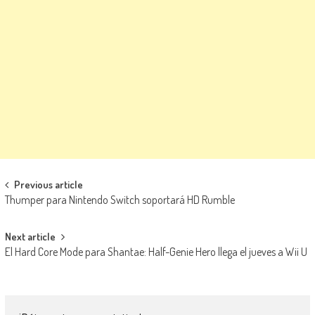
Navegación de entradas
Previous article
Thumper para Nintendo Switch soportará HD Rumble
Next article
El Hard Core Mode para Shantae: Half-Genie Hero llega el jueves a Wii U