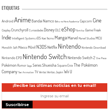
ETIQUETAS
Anime
Cine
Android
Bandai Namco
Capcom
Boku no Hero Academia
eShop
Disney
Crunchyroll
Game Freak
DLC
Cosplay
Curiosidades
Famitsu
Indie
Manga
Marvel
iOS
MCU
Intelligent Systems
Koei Tecmo
Marvel Studios
Nintendo
N3DS
Netflix
Móvil
México
Monolith Soft
Nintendo Download
Nintendo Switch
Nintendo Switch 2
Nintendo EPD
One Piece
The Pokémon
Shueisha
Pokémon
Series
Rumor
Square Enix
Sega
Company
Wii U
TV
Ventas Japón
Ventas
Toei Animation
¡Recibe las últimas noticias en tu email!
Suscribirse