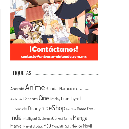
ETIQUETAS
Anime
Android
Bandai Namco
Boku no Hero
Cine
Capcom
Crunchyroll
Cosplay
Academia
eShop
Disney
Game Freak
DLC
Curiosidades
Famitsu
Indie
Manga
iOS
Intelligent Systems
Koei Tecmo
Marvel
MCU
Móvil
México
Monolith Soft
Marvel Studios