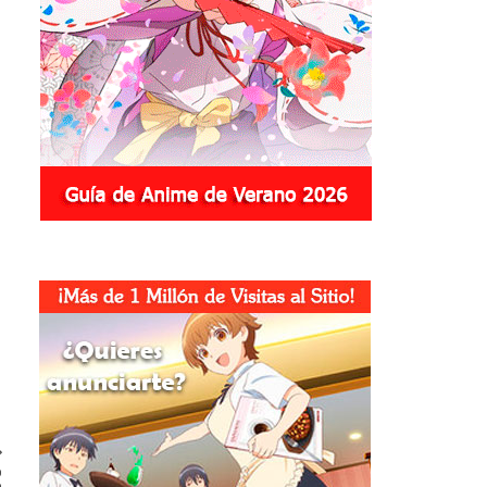
.
o
o