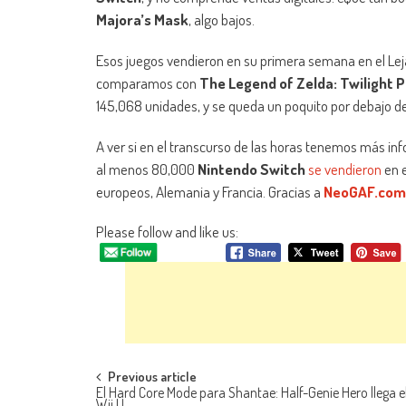
Majora’s Mask
, algo bajos.
Esos juegos vendieron en su primera semana en el Lej
comparamos con
The Legend of Zelda: Twilight 
145,068 unidades, y se queda un poquito por debajo d
A ver si en el transcurso de las horas tenemos más in
al menos 80,000
Nintendo Switch
se vendieron
en e
europeos, Alemania y Francia. Gracias a
NeoGAF.com
Please follow and like us:
Navegación de entradas
Previous article
El Hard Core Mode para Shantae: Half-Genie Hero llega el
Wii U