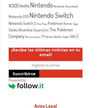
Nintendo
N3DS
Netflix
Nintendo Download
Nintendo Switch
Nintendo EPD
Nintendo Switch 2
Pokémon
Rumor
One Piece
Sega
The Pokémon
Shueisha
Series
Square Enix
Company
Wii U
TV
Ventas Japón
Ventas
Toei Animation
¡Recibe las últimas noticias en tu
email!
Suscribirse
Powered by
Aviso Legal