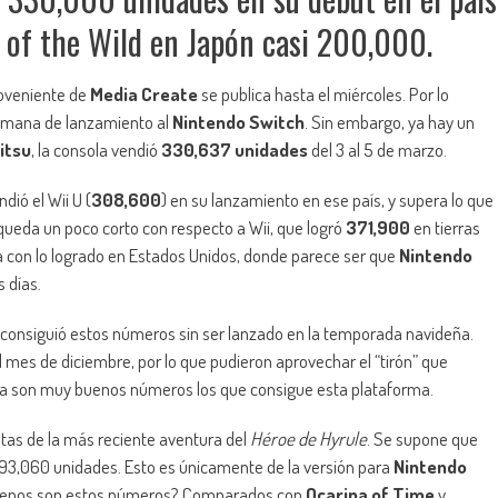
h of the Wild en Japón casi 200,000.
roveniente de
Media Create
se publica hasta el miércoles. Por lo
semana de lanzamiento al
Nintendo Switch
. Sin embargo, ya hay un
itsu
, la consola vendió
330,637 unidades
del 3 al 5 de marzo.
ió el Wii U (
308,600
) en su lanzamiento en ese país, y supera lo que
e queda un poco corto con respecto a Wii, que logró
371,900
en tierras
con lo logrado en Estados Unidos, donde parece ser que
Nintendo
 días.
consiguió estos números sin ser lanzado en la temporada navideña.
 mes de diciembre, por lo que pudieron aprovechar el “tirón” que
ra son muy buenos números los que consigue esta plataforma.
tas de la más reciente aventura del
Héroe de Hyrule
. Se supone que
93,060 unidades. Esto es únicamente de la versión para
Nintendo
 buenos son estos números? Comparados con
Ocarina of Time
y