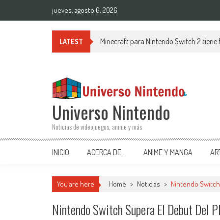
Saltar al contenido
jueves, agosto 6, 2026
Minecraft para Nintendo Switch 2 tiene
LATEST
Universo Nintendo
Noticias de videojuegos, anime y más
INICIO
ACERCA DE…
ANIME Y MANGA
AR
You are here
Home
>
Noticias
>
Nintendo Switch 
Nintendo Switch Supera El Debut Del P