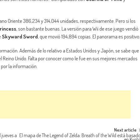
ano Oriente 386,234 y 314,044 unidades, respectivamente. Pero si los
Princess
, son bastante buenas. La versión para Wii de ese juego vendió
e
Skyward Sword
, que movió 194,894 copias. El panorama es positivo
formación. Además de lo relativo a Estados Unidos y Japón, se sabe que
l Reino Unido. Falta por conocer como le fue en sus mejores mercados
por la información.
Next article
 jueves a
El mapa de The Legend of Zelda: Breath of the Wild está basad
en Kyot