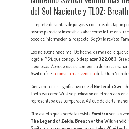
del Sol Naciente y TLOZ: Breat
El reporte de ventas de juegos y consolas de Japón p
mismo pareciera imposible saber como le fue en su 
poco de información al respecto. Según la revista
Fam
Eso no suena nada mal. De hecho, es más de lo que vend
logró el PS4, que consiguió desplazar
322,083
. Si s
japonesas. Aunque eso se compensa de cierta manera 
Switch
fue
la consola más vendida
de la Gran N en dos
Ciertamente es significativo que el
Nintendo Switch
Tanto Wii como Wii U se publicaron en el mercado en el
representaba esa temporada. Así que de cierta mane
Otro asunto que aborda la revista
Famitsu
son las ven
The Legend of Zelda: Breath of the Wild
vendió 1
Switch
, y no comprende ventas digitales. ¿Qué tan