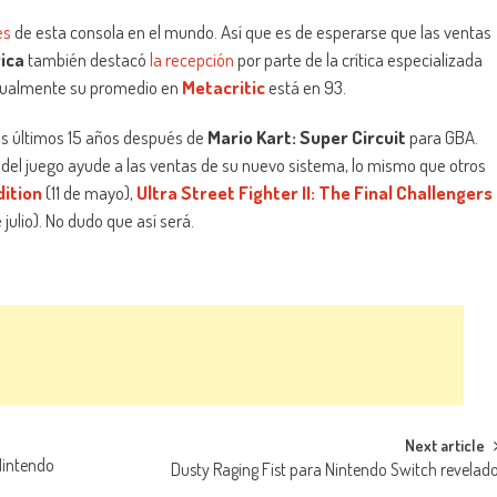
es
de esta consola en el mundo. Así que es de esperarse que las ventas
ica
también destacó
la recepción
por parte de la crítica especializada
tualmente su promedio en
Metacritic
está en 93.
los últimos 15 años después de
Mario Kart: Super Circuit
para GBA.
 del juego ayude a las ventas de su nuevo sistema, lo mismo que otros
dition
(11 de mayo),
Ultra Street Fighter II: The Final Challengers
 julio). No dudo que así será.
Next article
 Nintendo
Dusty Raging Fist para Nintendo Switch revelad