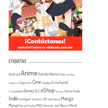
ETIQUETAS
Anime
Android
Bandai Namco
Boku no Hero
Cine
Capcom
Crunchyroll
Cosplay
Academia
eShop
Disney
Game Freak
DLC
Curiosidades
Famitsu
Indie
Manga
iOS
Intelligent Systems
Koei Tecmo
o
Marvel
MCU
Móvil
México
Monolith Soft
Marvel Studios