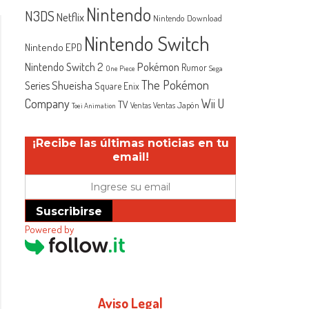
Nintendo
N3DS
Netflix
Nintendo Download
Nintendo Switch
Nintendo EPD
Nintendo Switch 2
Pokémon
Rumor
One Piece
Sega
The Pokémon
Shueisha
Series
Square Enix
Company
Wii U
TV
Ventas Japón
Ventas
Toei Animation
¡Recibe las últimas noticias en tu
email!
Suscribirse
Powered by
Aviso Legal