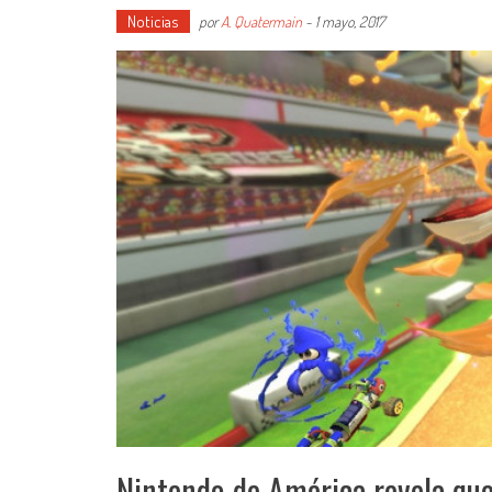
Noticias
por
A. Quatermain
-
1 mayo, 2017
Nintendo de América revela que