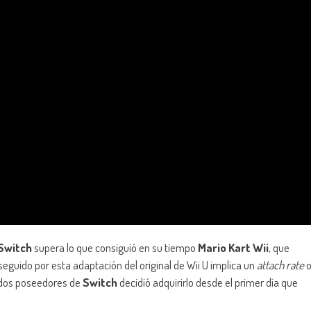
Switch
supera lo que consiguió en su tiempo
Mario Kart Wii
, que
eguido por esta adaptación del original de Wii U implica un
attach rate
 dos poseedores de
Switch
decidió adquirirlo desde el primer día que