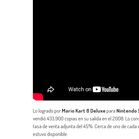
Lo logrado por
Mario Kart 8 Deluxe
para
Nintendo 
vendió 433,900 copias en su salida en el 2008. Lo cons
tasa de venta adjunta del 45%. Cerca de uno de cada
estuvo disponible.