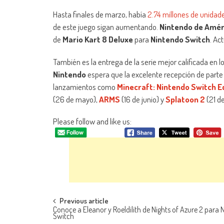
Hasta finales de marzo, había
2.74 millones de unidad
de este juego sigan aumentando.
Nintendo de Amér
de
Mario Kart 8 Deluxe
para
Nintendo Switch
. Ac
También es la entrega de la serie mejor calificada en 
Nintendo
espera que la excelente recepción de parte
lanzamientos como
Minecraft: Nintendo Switch E
(26 de mayo),
ARMS
(16 de junio) y
Splatoon 2
(21 de
Please follow and like us:
Navegación de entradas
Previous article
Conoce a Eleanor y Roeldilith de Nights of Azure 2 para
Switch