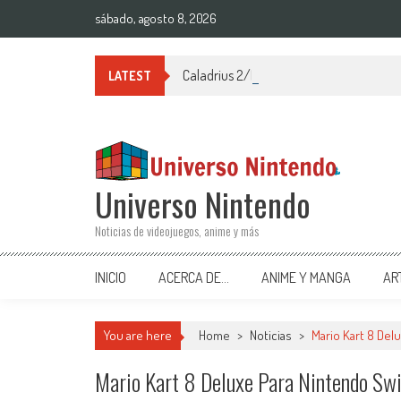
Saltar al contenido
sábado, agosto 8, 2026
Caladrius 2/Dark Element para Ninten
LATEST
Universo Nintendo
Noticias de videojuegos, anime y más
INICIO
ACERCA DE…
ANIME Y MANGA
AR
You are here
Home
>
Noticias
>
Mario Kart 8 Del
Mario Kart 8 Deluxe Para Nintendo Swi