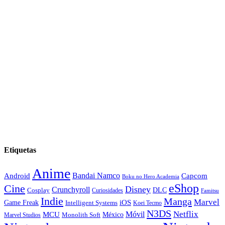
Etiquetas
Anime
Android
Bandai Namco
Capcom
Boku no Hero Academia
eShop
Cine
Disney
Crunchyroll
DLC
Cosplay
Curiosidades
Famitsu
Indie
Manga
Marvel
iOS
Game Freak
Intelligent Systems
Koei Tecmo
N3DS
Netflix
MCU
Móvil
México
Marvel Studios
Monolith Soft