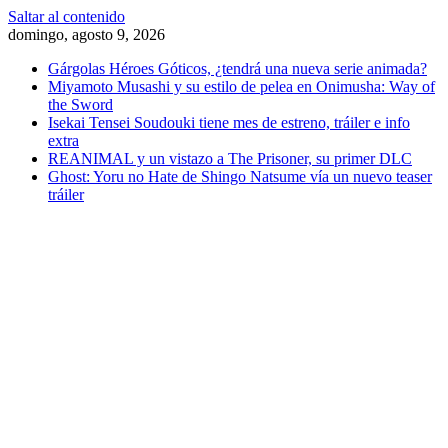
Saltar al contenido
domingo, agosto 9, 2026
Gárgolas Héroes Góticos, ¿tendrá una nueva serie animada?
Miyamoto Musashi y su estilo de pelea en Onimusha: Way of
the Sword
Isekai Tensei Soudouki tiene mes de estreno, tráiler e info
extra
REANIMAL y un vistazo a The Prisoner, su primer DLC
Ghost: Yoru no Hate de Shingo Natsume vía un nuevo teaser
tráiler