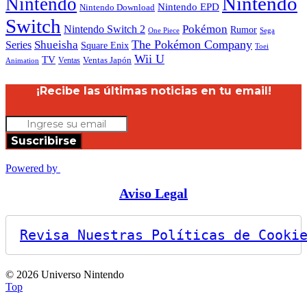
Nintendo
Nintendo
Nintendo EPD
Nintendo Download
Switch
Nintendo Switch 2
Pokémon
Rumor
Sega
One Piece
The Pokémon Company
Shueisha
Series
Square Enix
Toei
Wii U
TV
Ventas
Ventas Japón
Animation
¡Recibe las últimas noticias en tu email!
Suscribirse
Powered by
Aviso Legal
Revisa Nuestras Políticas de Cooki
© 2026 Universo Nintendo
Top