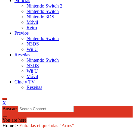
Noticias
Nintendo Switch 2
Nintendo Switch
Nintendo 3DS
Móvil
Retro
Previos
Nintendo Switch
N3DS
Wii U
Reseñas
Nintendo Switch
N3DS
Wii U
Móvil
Cine y TV
Reseñas
X
Buscar:
You are here
Home
>
Entradas etiquetadas "Arms"