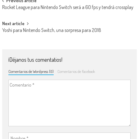
Navegación de entradas
Previous article
Rocket League para Nintendo Switch será a 60 fps y tendrá crossplay
Next article
Yoshi para Nintendo Switch, una sorpresa para 2018
¡Déjanos tus comentatios!
Comentarios de Wordpress (0)
Comentarios de Facebook