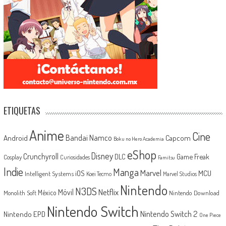
ETIQUETAS
Anime
Cine
Android
Bandai Namco
Capcom
Boku no Hero Academia
eShop
Disney
Crunchyroll
Game Freak
DLC
Cosplay
Curiosidades
Famitsu
Indie
Manga
Marvel
iOS
MCU
Intelligent Systems
Koei Tecmo
Marvel Studios
Nintendo
N3DS
Netflix
Móvil
México
Monolith Soft
Nintendo Download
Nintendo Switch
Nintendo Switch 2
Nintendo EPD
One Piece