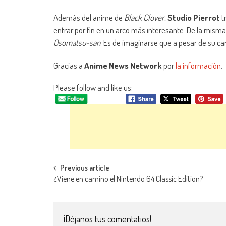
Además del anime de
Black Clover
,
Studio Pierrot
t
entrar por fin en un arco más interesante. De la mis
Osomatsu-san
. Es de imaginarse que a pesar de su c
Gracias a
Anime News Network
por
la información
.
Please follow and like us:
Navegación de entradas
Previous article
¿Viene en camino el Nintendo 64 Classic Edition?
¡Déjanos tus comentatios!