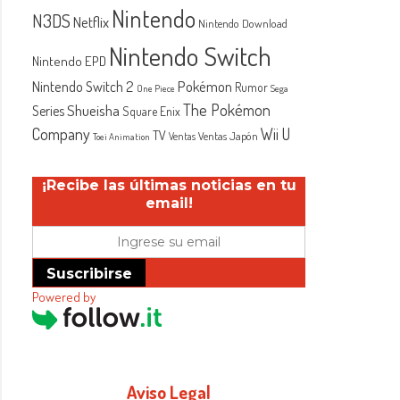
Nintendo
N3DS
Netflix
Nintendo Download
Nintendo Switch
Nintendo EPD
Nintendo Switch 2
Pokémon
Rumor
One Piece
Sega
The Pokémon
Shueisha
Series
Square Enix
Company
Wii U
TV
Ventas Japón
Ventas
Toei Animation
¡Recibe las últimas noticias en tu
email!
Suscribirse
Powered by
Aviso Legal