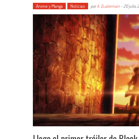
Anime y Manga
Noticias
por
A. Quatermain
-
20 julio, 
Llega el primer tráiler de Black