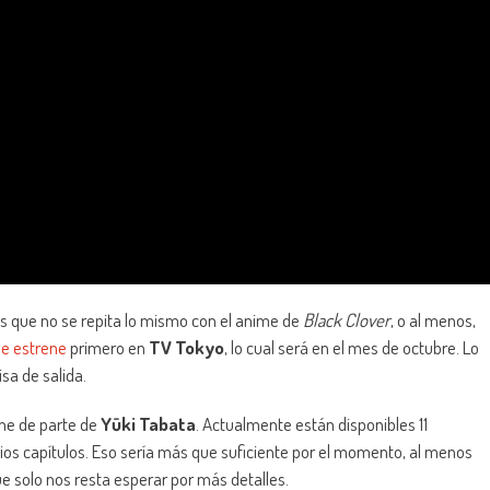
s que no se repita lo mismo con el anime de
Black Clover
, o al menos,
se estrene
primero en
TV Tokyo
, lo cual será en el mes de octubre. Lo
sa de salida.
ene de parte de
Yūki Tabata
. Actualmente están disponibles 11
rios capítulos. Eso sería más que suficiente por el momento, al menos
e solo nos resta esperar por más detalles.