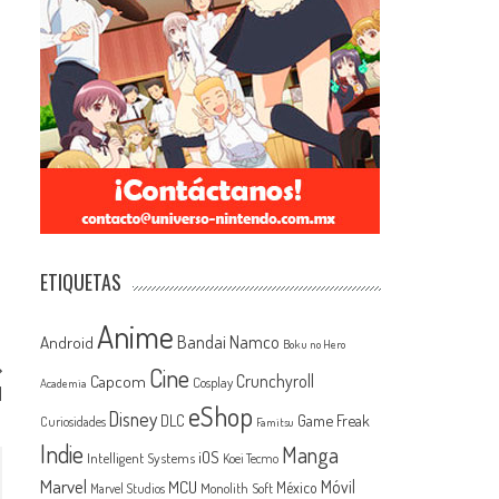
ETIQUETAS
Anime
Android
Bandai Namco
Boku no Hero
Cine
Capcom
Crunchyroll
Cosplay
Academia
]
eShop
Disney
Game Freak
DLC
Curiosidades
Famitsu
Indie
Manga
iOS
Intelligent Systems
Koei Tecmo
Marvel
MCU
Móvil
México
Monolith Soft
Marvel Studios