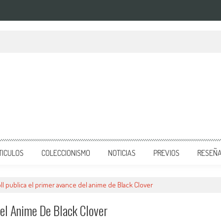
do Switch anunciado
TICULOS
COLECCIONISMO
NOTICIAS
PREVIOS
RESEÑ
l publica el primer avance del anime de Black Clover
Del Anime De Black Clover