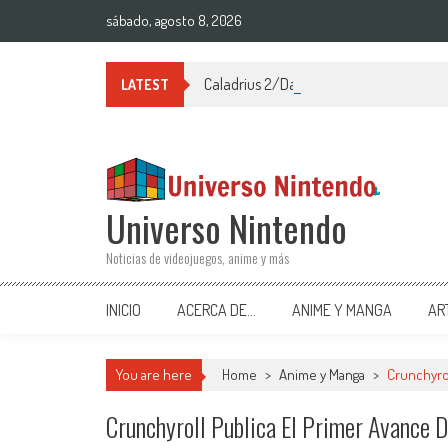
Saltar al contenido
sábado, agosto 8, 2026
Caladrius 2/Dark Element para Ninten
LATEST
Universo Nintendo
Noticias de videojuegos, anime y más
INICIO
ACERCA DE…
ANIME Y MANGA
AR
You are here
Home
>
Anime y Manga
>
Crunchyrol
Crunchyroll Publica El Primer Avance 