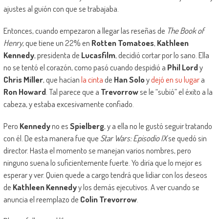
ajustes al guión con que se trabajaba.
Entonces, cuando empezaron a llegar las reseñas de
The Book of
Henry
, que tiene un 22% en
Rotten Tomatoes
,
Kathleen
Kennedy
, presidenta de
Lucasfilm
, decidió cortar por lo sano. Ella
no se tentó el corazón, como pasó cuando despidió a
Phil Lord
y
Chris Miller
, que hacían
la cinta
de
Han Solo
y
dejó en su lugar
a
Ron Howard
. Tal parece que a
Trevorrow
se le “subió” el éxito a la
cabeza, y estaba excesivamente confiado.
Pero
Kennedy
no es
Spielberg
, y a ella no le gustó seguir tratando
con él. De esta manera fue que
Star Wars: Episodio IX
se quedó sin
director. Hasta el momento se manejan varios nombres, pero
ninguno suena lo suficientemente fuerte. Yo diría que lo mejor es
esperar y ver. Quien quede a cargo tendrá que lidiar con los deseos
de
Kathleen Kennedy
y los demás ejecutivos. A ver cuando se
anuncia el reemplazo de
Colin Trevorrow
.