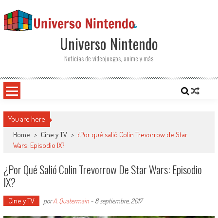
Saltar al contenido
Universo Nintendo
Noticias de videojuegos, anime y más
You are here
Home
>
Cine y TV
>
¿Por qué salió Colin Trevorrow de Star
Wars: Episodio IX?
¿Por Qué Salió Colin Trevorrow De Star Wars: Episodio
IX?
Cine y TV
por
A. Quatermain
-
8 septiembre, 2017