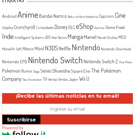
Anime
Cine
Android
Bandai Namco
Capcom
Boku no Hero Academia
eShop
Disney
Crunchyroll
Game Freak
DLC
Cosplay
Curiosidades
Famitsu
Indie
Manga
Marvel
iOS
MCU
Intelligent Systems
Koei Tecmo
Marvel Studios
Nintendo
N3DS
Netflix
Móvil
México
Monolith Soft
Nintendo Download
Nintendo Switch
Nintendo Switch 2
Nintendo EPD
One Piece
The Pokémon
Shueisha
Pokémon
Series
Rumor
Square Enix
Sega
Company
Wii U
TV
Ventas Japón
Ventas
Toei Animation
¡Recibe las últimas noticias en tu email!
Suscribirse
Powered by