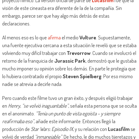
proyecto fílmico. La versión oficial de parte de
Lucasfilm
fue que la
visión de este cineasta era diferente de la de la compañía. Sin
embargo, parece ser que hay algo más detrás de estas
declaraciones.
Al menos eso es lo que
afirma
el medio
Vulture
. Supuestamente,
una fuente ejecutiva cercana a esta situación le reveló que se estaba
volviendo muy difícil trabajar con
Trevorrow
. Cuando se involucró el
retorno de la franquicia de
Jurassic Park
, demostró que le gustaba
mucho imponer su opinión sobre los demás. En parte le protegía que
lo hubiera contratado el propio
Steven Spielberg
. Por eso mismo
nadie se atrevía a decirle nada.
Pero cuando este filme tuvo un gran éxito, y después eligió trabajar
en
Henry
,
“se volvió inaguantable”
, señala esta persona que se oculta
en el anonimato.
“Tenía un punto de vista egoísta – y siempre
reafirmaba eso”
, añade este informante. Entonces llegó la
producción de
Star Wars: Episodio IX
, y su relación con
Lucasfilm
se
volvió de verdad
“inmanejable”
. De hecho, le dio muchos tijeretazos y