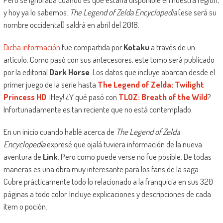
y hoy ya lo sabemos.
The Legend of Zelda Encyclopedia
(ese será su
nombre occidental) saldrá en abril del 2018.
Dicha información
fue compartida por
Kotaku
a través de un
artículo. Como pasó con sus antecesores, este tomo será publicado
por la editorial
Dark Horse
. Los datos que incluye abarcan desde el
primer juego de la serie hasta
The Legend of Zelda: Twilight
Princess HD
. ¡Hey! ¿Y qué pasó con
TLOZ: Breath of the Wild
?
Infortunadamente es tan reciente que no está contemplado.
En un inicio cuando hablé acerca de
The Legend of Zelda
Encyclopedia
expresé que ojalá tuviera información de la nueva
aventura de
Link
. Pero como puede verse no fue posible. De todas
maneras es una obra muy interesante para los fans de la saga.
Cubre prácticamente todo lo relacionado a la franquicia en sus 320
páginas a todo color. Incluye explicaciones y descripciones de cada
ítem o poción.