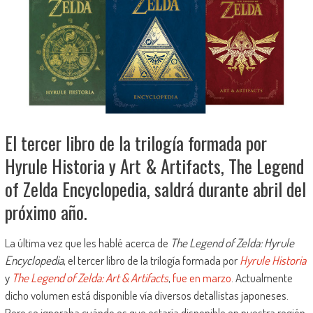
El tercer libro de la trilogía formada por
Hyrule Historia y Art & Artifacts, The Legend
of Zelda Encyclopedia, saldrá durante abril del
próximo año.
La última vez que les hablé acerca de
The Legend of Zelda: Hyrule
Encyclopedia
, el tercer libro de la trilogía formada por
Hyrule Historia
y
The Legend of Zelda: Art & Artifacts
,
fue en marzo
. Actualmente
dicho volumen está disponible vía diversos detallistas japoneses.
Pero se ignoraba cuándo es que estaría disponible en nuestra región,