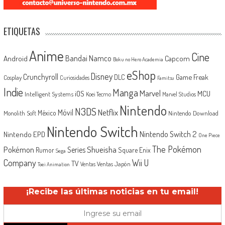
ETIQUETAS
Anime
Cine
Android
Bandai Namco
Capcom
Boku no Hero Academia
eShop
Disney
Crunchyroll
Game Freak
DLC
Cosplay
Curiosidades
Famitsu
Indie
Manga
Marvel
iOS
MCU
Intelligent Systems
Koei Tecmo
Marvel Studios
Nintendo
N3DS
Netflix
Móvil
México
Monolith Soft
Nintendo Download
Nintendo Switch
Nintendo Switch 2
Nintendo EPD
One Piece
The Pokémon
Shueisha
Pokémon
Series
Rumor
Square Enix
Sega
Company
Wii U
TV
Ventas Japón
Ventas
Toei Animation
¡Recibe las últimas noticias en tu email!