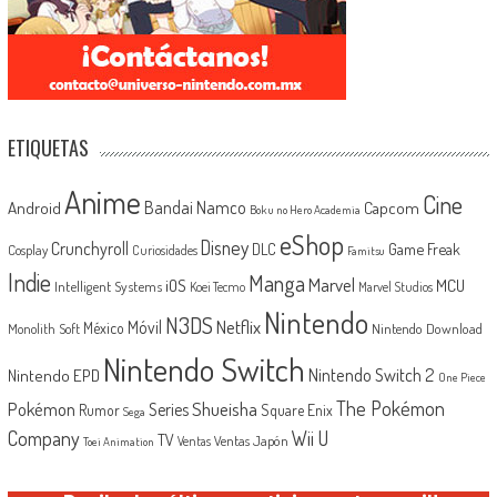
ETIQUETAS
Anime
Cine
Android
Bandai Namco
Capcom
Boku no Hero Academia
eShop
Disney
Crunchyroll
Game Freak
DLC
Cosplay
Curiosidades
Famitsu
Indie
Manga
Marvel
iOS
MCU
Intelligent Systems
Koei Tecmo
Marvel Studios
Nintendo
N3DS
Netflix
Móvil
México
Monolith Soft
Nintendo Download
Nintendo Switch
Nintendo Switch 2
Nintendo EPD
One Piece
The Pokémon
Shueisha
Pokémon
Series
Rumor
Square Enix
Sega
Company
Wii U
TV
Ventas Japón
Ventas
Toei Animation