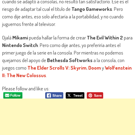
cuando se adaptó a consolas, no resultó tan satisfactorio. Ese es el
riesgo de adaptar tal cual el título de
Tango Gameworks
. Pero
como dije antes, eso solo afectaría a la portabilidad, y no cuando
juguemos frente al televisor.
Ojalá
Mikami
pueda hallar la forma de crear
The Evil Within 2
para
Nintendo Switch
. Pero como dije antes, yo preferiría antes el
primer juego de la serie en la consola. Por mientras no podemos
quejarnos del apoyo de
Bethesda Softworks
a la consola, con
juegos como
The Elder Scrolls V: Skyrim
,
Doom
y
Wolfenstein
II: The New Colossus
.
Please follow and like us: