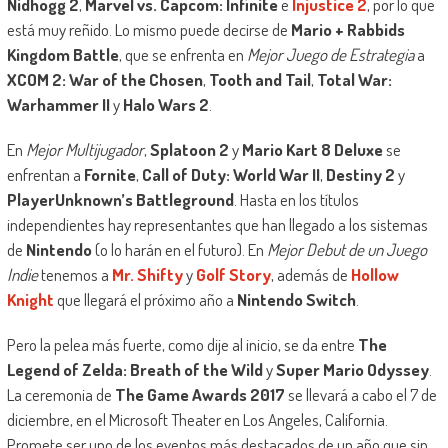
Nidhogg 2
,
Marvel vs. Capcom: Infinite
e
Injustice 2
, por lo que
está muy reñido. Lo mismo puede decirse de
Mario + Rabbids
Kingdom Battle
, que se enfrenta en
Mejor Juego de Estrategia
a
XCOM 2: War of the Chosen
,
Tooth and Tail
,
Total War:
Warhammer II
y
Halo Wars 2
.
En
Mejor Multijugador
,
Splatoon 2
y
Mario Kart 8 Deluxe
se
enfrentan a
Fornite
,
Call of Duty: World War II
,
Destiny 2
y
PlayerUnknown’s Battleground
. Hasta en los títulos
independientes hay representantes que han llegado a los sistemas
de
Nintendo
(o lo harán en el futuro). En
Mejor Debut de un Juego
Indie
tenemos a
Mr. Shifty
y
Golf Story
, además de
Hollow
Knight
que llegará el próximo año a
Nintendo Switch
.
Pero la pelea más fuerte, como dije al inicio, se da entre
The
Legend of Zelda: Breath of the Wild
y
Super Mario Odyssey
.
La ceremonia de
The Game Awards 2017
se llevará a cabo el 7 de
diciembre, en el Microsoft Theater en Los Angeles, California.
Promete ser uno de los eventos más destacados de un año que sin