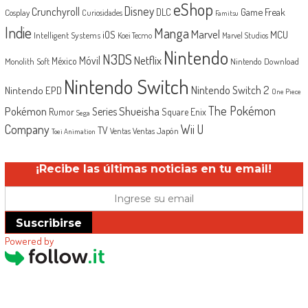
eShop
Disney
Crunchyroll
Game Freak
DLC
Cosplay
Curiosidades
Famitsu
Indie
Manga
Marvel
iOS
MCU
Intelligent Systems
Koei Tecmo
Marvel Studios
Nintendo
N3DS
Netflix
Móvil
México
Monolith Soft
Nintendo Download
Nintendo Switch
Nintendo Switch 2
Nintendo EPD
One Piece
The Pokémon
Shueisha
Pokémon
Series
Rumor
Square Enix
Sega
Company
Wii U
TV
Ventas Japón
Ventas
Toei Animation
¡Recibe las últimas noticias en tu email!
Suscribirse
Powered by