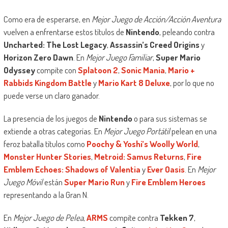
Como era de esperarse, en
Mejor Juego de Acción/Acción Aventura
vuelven a enfrentarse estos títulos de
Nintendo
, peleando contra
Uncharted: The Lost Legacy
,
Assassin’s Creed Origins
y
Horizon Zero Dawn
. En
Mejor Juego Familiar
,
Super Mario
Odyssey
compite con
Splatoon 2
,
Sonic Mania
,
Mario +
Rabbids Kingdom Battle
y
Mario Kart 8 Deluxe
, por lo que no
puede verse un claro ganador.
La presencia de los juegos de
Nintendo
o para sus sistemas se
extiende a otras categorías. En
Mejor Juego Portátil
pelean en una
feroz batalla títulos como
Poochy & Yoshi’s Woolly World
,
Monster Hunter Stories
,
Metroid: Samus Returns
,
Fire
Emblem Echoes: Shadows of Valentia
y
Ever Oasis
. En
Mejor
Juego Móvil
están
Super Mario Run
y
Fire Emblem Heroes
representando a la Gran N.
En
Mejor Juego de Pelea
,
ARMS
compite contra
Tekken 7
,