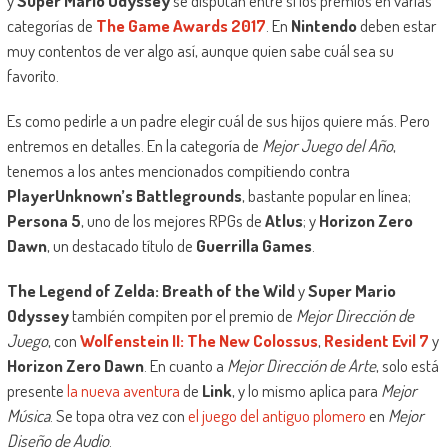
y
Super Mario Odyssey
se disputan entre sí los premios en varias
categorías de
The Game Awards 2017
. En
Nintendo
deben estar
muy contentos de ver algo así, aunque quien sabe cuál sea su
favorito.
Es como pedirle a un padre elegir cuál de sus hijos quiere más. Pero
entremos en detalles. En la categoría de
Mejor Juego del Año
,
tenemos a los antes mencionados compitiendo contra
PlayerUnknown’s Battlegrounds
, bastante popular en línea;
Persona 5
, uno de los mejores RPGs de
Atlus
; y
Horizon Zero
Dawn
, un destacado título de
Guerrilla Games
.
The Legend of Zelda: Breath of the Wild
y
Super Mario
Odyssey
también compiten por el premio de
Mejor Dirección de
Juego
, con
Wolfenstein II: The New Colossus
,
Resident Evil 7
y
Horizon Zero Dawn
. En cuanto a
Mejor Dirección de Arte
, solo está
presente
la nueva aventura
de
Link
, y lo mismo aplica para
Mejor
Música
. Se topa otra vez con
el juego del antiguo plomero
en
Mejor
Diseño de Audio
.