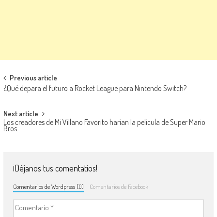
Navegación de entradas
Previous article
¿Qué depara el futuro a Rocket League para Nintendo Switch?
Next article
Los creadores de Mi Villano Favorito harían la película de Super Mario
Bros.
¡Déjanos tus comentatios!
Comentarios de Wordpress (0)
Comentarios de Facebook