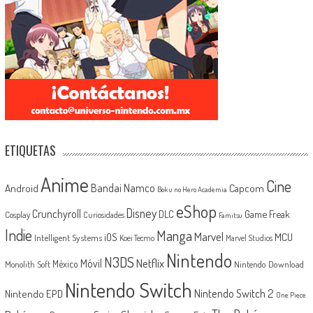
ETIQUETAS
Anime
Cine
Android
Bandai Namco
Capcom
Boku no Hero Academia
eShop
Disney
Crunchyroll
Game Freak
DLC
Cosplay
Curiosidades
Famitsu
Indie
Manga
Marvel
iOS
MCU
Intelligent Systems
Koei Tecmo
Marvel Studios
Nintendo
N3DS
Netflix
Móvil
México
Monolith Soft
Nintendo Download
Nintendo Switch
Nintendo Switch 2
Nintendo EPD
One Piece