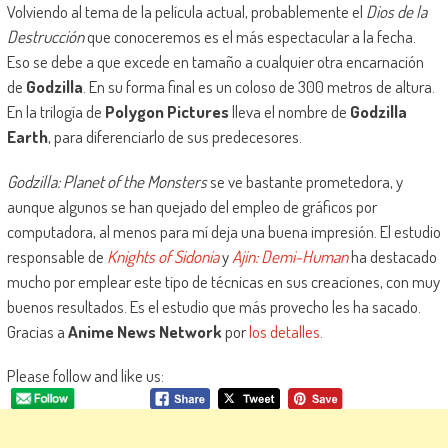
Volviendo al tema de la película actual, probablemente el
Dios de la
Destrucción
que conoceremos es el más espectacular a la fecha.
Eso se debe a que excede en tamaño a cualquier otra encarnación
de
Godzilla
. En su forma final es un coloso de 300 metros de altura.
En la trilogía de
Polygon Pictures
lleva el nombre de
Godzilla
Earth
, para diferenciarlo de sus predecesores.
Godzilla: Planet of the Monsters
se ve bastante prometedora, y
aunque algunos se han quejado del empleo de gráficos por
computadora, al menos para mí deja una buena impresión. El estudio
responsable de
Knights of Sidonia
y
Ajin: Demi-Human
ha destacado
mucho por emplear este tipo de técnicas en sus creaciones, con muy
buenos resultados. Es el estudio que más provecho les ha sacado.
Gracias a
Anime News Network
por
los detalles
.
Please follow and like us: