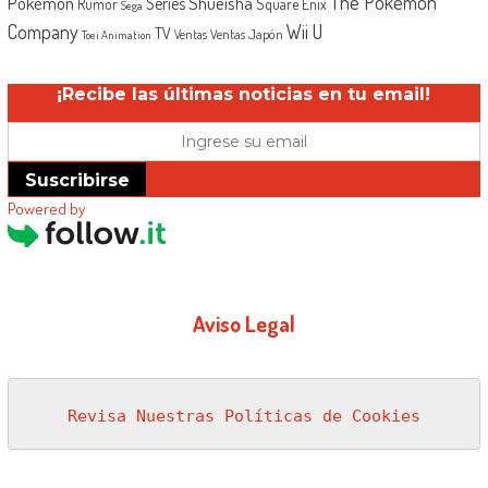
The Pokémon
Shueisha
Pokémon
Series
Rumor
Square Enix
Sega
Company
Wii U
TV
Ventas Japón
Ventas
Toei Animation
¡Recibe las últimas noticias en tu email!
Suscribirse
Powered by
Aviso Legal
Revisa Nuestras Políticas de Cookies