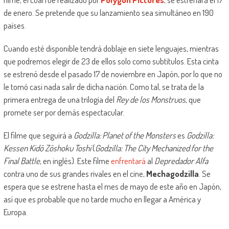
de enero. Se pretende que su lanzamiento sea simultáneo en 190
países.
Cuando esté disponible tendrá doblaje en siete lenguajes, mientras
que podremos elegir de 23 de ellos solo como subtítulos. Esta cinta
se estrenó desde el pasado 17 de noviembre en Japón, por lo que no
le tomó casi nada salir de dicha nación. Como tal, se trata de la
primera entrega de una trilogía del
Rey de los Monstruos
, que
promete ser por demás espectacular.
El filme que seguirá a
Godzilla: Planet of the Monsters
es
Godzilla:
Kessen Kidō Zōshoku Toshi
(
Godzilla: The City Mechanized for the
Final Battle
, en inglés). Este filme
enfrentará
al
Depredador Alfa
contra uno de sus grandes rivales en el cine,
Mechagodzilla
. Se
espera que se estrene hasta el mes de mayo de este año en Japón,
así que es probable que no tarde mucho en llegar a América y
Europa.