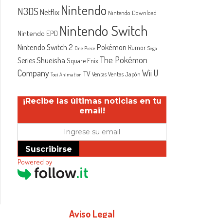
Nintendo
N3DS
Netflix
Nintendo Download
Nintendo Switch
Nintendo EPD
Nintendo Switch 2
Pokémon
Rumor
One Piece
Sega
The Pokémon
Shueisha
Series
Square Enix
Company
Wii U
TV
Ventas Japón
Ventas
Toei Animation
¡Recibe las últimas noticias en tu
email!
Suscribirse
Powered by
Aviso Legal