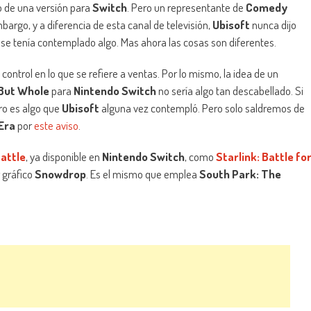
o de una versión para
Switch
. Pero un representante de
Comedy
bargo, y a diferencia de esta canal de televisión,
Ubisoft
nunca dijo
se tenía contemplado algo. Mas ahora las cosas son diferentes.
ontrol en lo que se refiere a ventas. Por lo mismo, la idea de un
 But Whole
para
Nintendo Switch
no sería algo tan descabellado. Si
ro es algo que
Ubisoft
alguna vez contempló. Pero solo saldremos de
Era
por
este aviso
.
attle
, ya disponible en
Nintendo Switch
, como
Starlink: Battle fo
 gráfico
Snowdrop
. Es el mismo que emplea
South Park: The