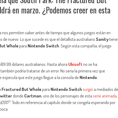
ldrá en marzo. ¿Podemos creer en esta
ea nos permiten saber antes de tiempo que algunos juegos están en
so de nuevo. Lo que sucede es que el detallista australiano
Sanity
tiene
 But Whole
para
Nintendo Switch
. Según esta compañía, el juego
e $89.99 dólares australianos. Hasta ahora
Ubisoft
no se ha
ambién podría tratarse de un error. No sería la primera vez que
e especula que este juego llegue a la consola de
Nintendo
.
e Fractured But Whole
para
Nintendo Switch
surgió
a mediados d
witter
donde
Cartman
, uno de los personajes de esta
serie animada
,
rd2017”
. Todo en referencia al capítulo donde se congela esperando por
época.