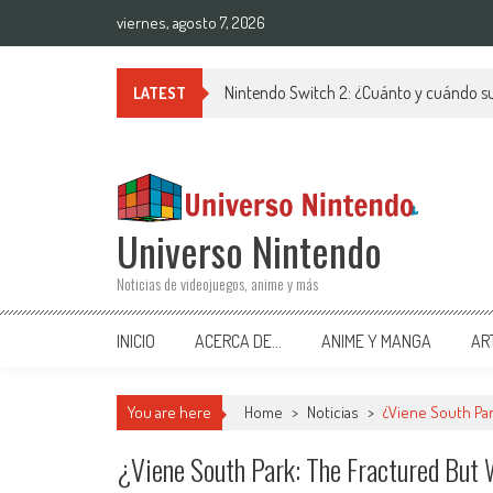
Saltar al contenido
viernes, agosto 7, 2026
Nintendo Switch 2: ¿Cuánto y cuándo su
LATEST
Universo Nintendo
Noticias de videojuegos, anime y más
INICIO
ACERCA DE…
ANIME Y MANGA
AR
You are here
Home
>
Noticias
>
¿Viene South Par
¿Viene South Park: The Fractured But