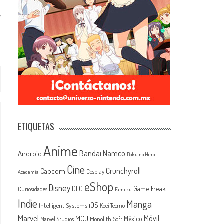
o
o
ETIQUETAS
Anime
Android
Bandai Namco
Boku no Hero
Cine
Capcom
Crunchyroll
Cosplay
Academia
eShop
Disney
Game Freak
DLC
Curiosidades
Famitsu
Indie
Manga
iOS
Intelligent Systems
Koei Tecmo
Marvel
MCU
Móvil
México
Monolith Soft
Marvel Studios