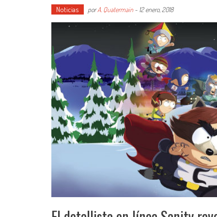
Noticias
por
A. Quatermain
-
12 enero, 2018
El detallista en línea Sanity re