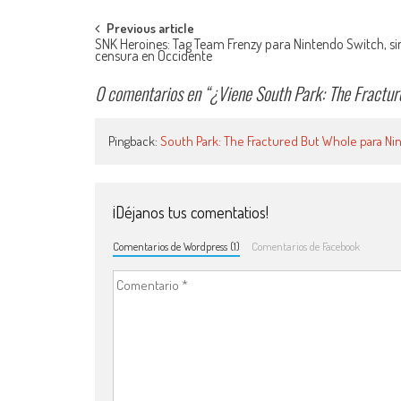
Navegación de entradas
Previous article
SNK Heroines: Tag Team Frenzy para Nintendo Switch, si
censura en Occidente
0 comentarios en “
¿Viene South Park: The Fractu
Pingback:
South Park: The Fractured But Whole para Nin
¡Déjanos tus comentatios!
Comentarios de Wordpress (1)
Comentarios de Facebook