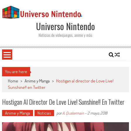
Saltar al contenido
Universo Nintendo
Noticias de videojuegos, anime y más
You are here
Home
>
Anime y Manga
>
Hostigan al director de Love Live!
Sunshine!! en Twitter
Hostigan Al Director De Love Live! Sunshine!! En Twitter
Anime y Manga
Noticias
por
A. Quatermain
-
2 mayo, 2018