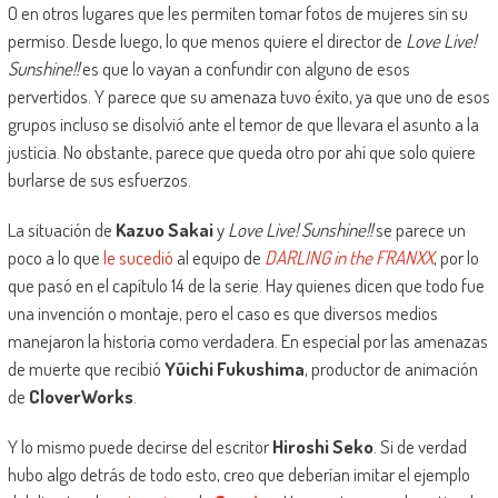
O en otros lugares que les permiten tomar fotos de mujeres sin su
permiso. Desde luego, lo que menos quiere el director de
Love Live!
Sunshine!!
es que lo vayan a confundir con alguno de esos
pervertidos. Y parece que su amenaza tuvo éxito, ya que uno de esos
grupos incluso se disolvió ante el temor de que llevara el asunto a la
justicia. No obstante, parece que queda otro por ahí que solo quiere
burlarse de sus esfuerzos.
La situación de
Kazuo Sakai
y
Love Live! Sunshine!!
se parece un
poco a lo que
le sucedió
al equipo de
DARLING in the FRANXX
, por lo
que pasó en el capítulo 14 de la serie. Hay quienes dicen que todo fue
una invención o montaje, pero el caso es que diversos medios
manejaron la historia como verdadera. En especial por las amenazas
de muerte que recibió
Yūichi Fukushima
, productor de animación
de
CloverWorks
.
Y lo mismo puede decirse del escritor
Hiroshi Seko
. Si de verdad
hubo algo detrás de todo esto, creo que deberían imitar el ejemplo