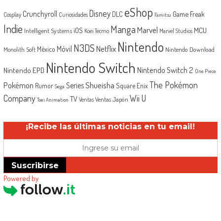
eShop
Disney
Crunchyroll
Game Freak
DLC
Cosplay
Curiosidades
Famitsu
Indie
Manga
Marvel
iOS
MCU
Intelligent Systems
Koei Tecmo
Marvel Studios
Nintendo
N3DS
Netflix
Móvil
México
Monolith Soft
Nintendo Download
Nintendo Switch
Nintendo Switch 2
Nintendo EPD
One Piece
The Pokémon
Shueisha
Pokémon
Series
Rumor
Square Enix
Sega
Company
Wii U
TV
Ventas Japón
Ventas
Toei Animation
¡Recibe las últimas noticias en tu email!
Suscribirse
Powered by