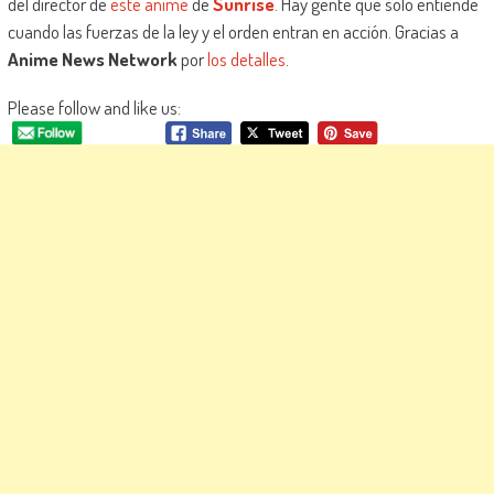
del director de
este anime
de
Sunrise
. Hay gente que solo entiende
cuando las fuerzas de la ley y el orden entran en acción. Gracias a
Anime News Network
por
los detalles
.
Please follow and like us: