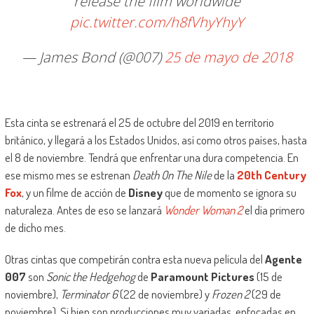
release the film worldwide
pic.twitter.com/h8fVhyYhyY
— James Bond (@007)
25 de mayo de 2018
Esta cinta se estrenará el 25 de octubre del 2019 en territorio
británico, y llegará a los Estados Unidos, así como otros países, hasta
el 8 de noviembre. Tendrá que enfrentar una dura competencia. En
ese mismo mes se estrenan
Death On The Nile
de la
20th Century
Fox
, y un filme de acción de
Disney
que de momento se ignora su
naturaleza. Antes de eso se lanzará
Wonder Woman 2
el día primero
de dicho mes.
Otras cintas que competirán contra esta nueva película del
Agente
007
son
Sonic the Hedgehog
de
Paramount Pictures
(15 de
noviembre),
Terminator 6
(22 de noviembre) y
Frozen 2
(29 de
noviembre). Si bien son producciones muy variadas, enfocadas en