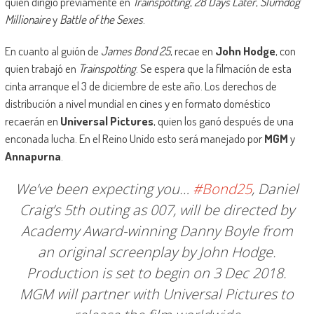
quien dirigió previamente en
Trainspotting
,
28 Days Later
,
Slumdog
Millionaire
y
Battle of the Sexes
.
En cuanto al guión de
James Bond 25
, recae en
John Hodge
, con
quien trabajó en
Trainspotting
. Se espera que la filmación de esta
cinta arranque el 3 de diciembre de este año. Los derechos de
distribución a nivel mundial en cines y en formato doméstico
recaerán en
Universal Pictures
, quien los ganó después de una
enconada lucha. En el Reino Unido esto será manejado por
MGM
y
Annapurna
.
We’ve been expecting you…
#Bond25
, Daniel
Craig’s 5th outing as 007, will be directed by
Academy Award-winning Danny Boyle from
an original screenplay by John Hodge.
Production is set to begin on 3 Dec 2018.
MGM will partner with Universal Pictures to