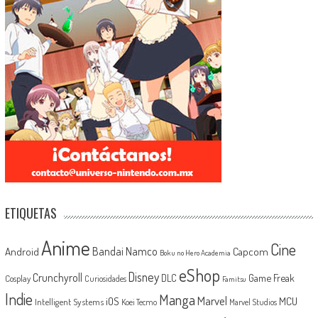
ETIQUETAS
Anime
Cine
Android
Bandai Namco
Capcom
Boku no Hero Academia
eShop
Disney
Crunchyroll
Game Freak
DLC
Cosplay
Curiosidades
Famitsu
Indie
Manga
Marvel
iOS
MCU
Intelligent Systems
Koei Tecmo
Marvel Studios