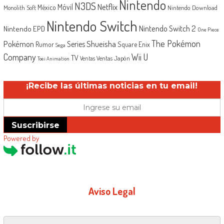
Nintendo
N3DS
Netflix
Móvil
México
Monolith Soft
Nintendo Download
Nintendo Switch
Nintendo Switch 2
Nintendo EPD
One Piece
The Pokémon
Shueisha
Pokémon
Series
Rumor
Square Enix
Sega
Company
Wii U
TV
Ventas Japón
Ventas
Toei Animation
¡Recibe las últimas noticias en tu email!
Suscribirse
Powered by
Aviso Legal