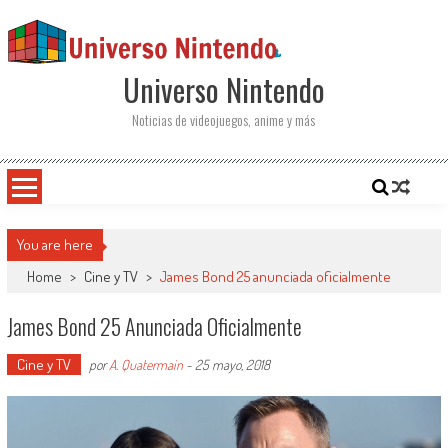
Saltar al contenido
Universo Nintendo
Noticias de videojuegos, anime y más
You are here
Home
>
Cine y TV
>
James Bond 25 anunciada oficialmente
James Bond 25 Anunciada Oficialmente
Cine y TV
por
A. Quatermain
-
25 mayo, 2018