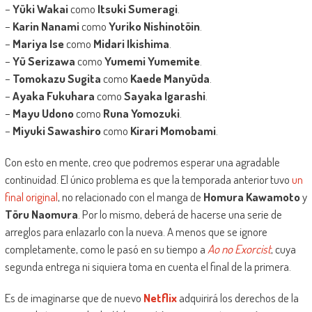
–
Yūki Wakai
como
Itsuki Sumeragi
.
–
Karin Nanami
como
Yuriko Nishinotōin
.
–
Mariya Ise
como
Midari Ikishima
.
–
Yū Serizawa
como
Yumemi Yumemite
.
–
Tomokazu Sugita
como
Kaede Manyūda
.
–
Ayaka Fukuhara
como
Sayaka Igarashi
.
–
Mayu Udono
como
Runa Yomozuki
.
–
Miyuki Sawashiro
como
Kirari Momobami
.
Con esto en mente, creo que podremos esperar una agradable
continuidad. El único problema es que la temporada anterior tuvo
un
final original
, no relacionado con el manga de
Homura Kawamoto
y
Tōru Naomura
. Por lo mismo, deberá de hacerse una serie de
arreglos para enlazarlo con la nueva. A menos que se ignore
completamente, como le pasó en su tiempo a
Ao no Exorcist
, cuya
segunda entrega ni siquiera toma en cuenta el final de la primera.
Es de imaginarse que de nuevo
Netflix
adquirirá los derechos de la