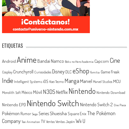
ETIQUETAS
Anime
Cine
Android
Bandai Namco
Capcom
Boku no Hero Academia
eShop
Disney
Crunchyroll
Game Freak
DLC
Cosplay
Curiosidades
Famitsu
Indie
Manga
Marvel
iOS
MCU
Intelligent Systems
Koei Tecmo
Marvel Studios
Nintendo
N3DS
Netflix
Móvil
México
Monolith Soft
Nintendo Download
Nintendo Switch
Nintendo Switch 2
Nintendo EPD
One Piece
The Pokémon
Shueisha
Pokémon
Series
Rumor
Square Enix
Sega
Company
Wii U
TV
Ventas Japón
Ventas
Toei Animation