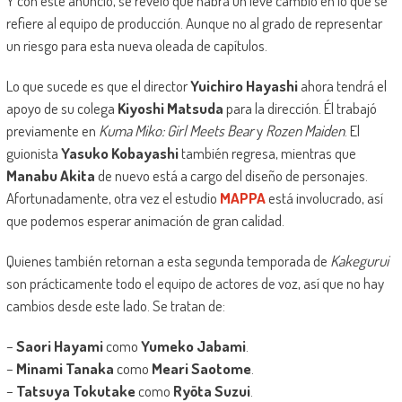
Y con este anuncio, se reveló que habrá un leve cambio en lo que se
refiere al equipo de producción. Aunque no al grado de representar
un riesgo para esta nueva oleada de capítulos.
Lo que sucede es que el director
Yuichiro Hayashi
ahora tendrá el
apoyo de su colega
Kiyoshi Matsuda
para la dirección. Él trabajó
previamente en
Kuma Miko: Girl Meets Bear
y
Rozen Maiden
. El
guionista
Yasuko Kobayashi
también regresa, mientras que
Manabu Akita
de nuevo está a cargo del diseño de personajes.
Afortunadamente, otra vez el estudio
MAPPA
está involucrado, así
que podemos esperar animación de gran calidad.
Quienes también retornan a esta segunda temporada de
Kakegurui
son prácticamente todo el equipo de actores de voz, así que no hay
cambios desde este lado. Se tratan de:
–
Saori Hayami
como
Yumeko Jabami
.
–
Minami Tanaka
como
Meari Saotome
.
–
Tatsuya Tokutake
como
Ryōta Suzui
.