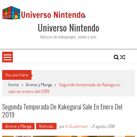
Saltar al contenido
Universo Nintendo
Noticias de videojuegos, anime y más
You are here
Home
>
Anime y Manga
>
Segunda temporada de Kakegurui
sale en enero del 2019
Segunda Temporada De Kakegurui Sale En Enero Del
2019
Anime y Manga
Noticias
por
A. Quatermain
-
21 agosto, 2018