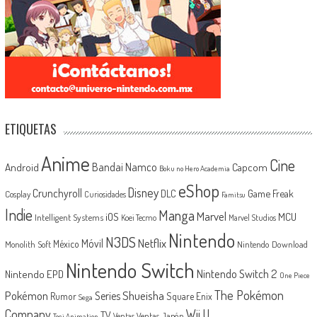
ETIQUETAS
Anime
Cine
Android
Bandai Namco
Capcom
Boku no Hero Academia
eShop
Disney
Crunchyroll
Game Freak
DLC
Cosplay
Curiosidades
Famitsu
Indie
Manga
Marvel
iOS
MCU
Intelligent Systems
Koei Tecmo
Marvel Studios
Nintendo
N3DS
Netflix
Móvil
México
Monolith Soft
Nintendo Download
Nintendo Switch
Nintendo Switch 2
Nintendo EPD
One Piece
The Pokémon
Shueisha
Pokémon
Series
Rumor
Square Enix
Sega
Company
Wii U
TV
Ventas Japón
Ventas
Toei Animation