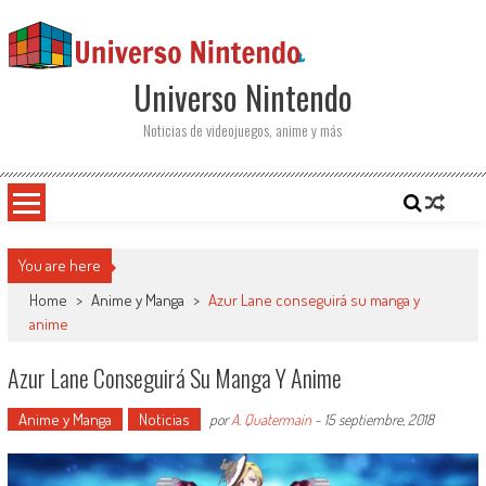
Saltar al contenido
Universo Nintendo
Noticias de videojuegos, anime y más
You are here
Home
>
Anime y Manga
>
Azur Lane conseguirá su manga y
anime
Azur Lane Conseguirá Su Manga Y Anime
Anime y Manga
Noticias
por
A. Quatermain
-
15 septiembre, 2018