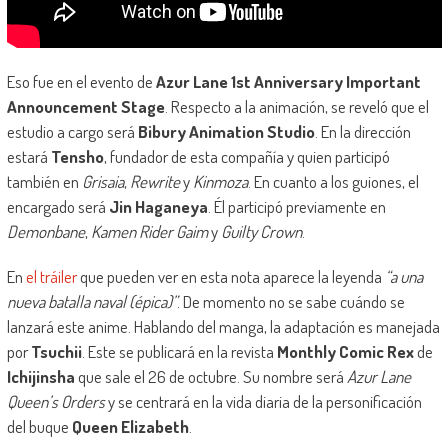
Eso fue en el evento de
Azur Lane 1st Anniversary Important
Announcement Stage
. Respecto a la animación, se reveló que el
estudio a cargo será
Bibury Animation Studio
. En la dirección
estará
Tensho
, fundador de esta compañía y quien participó
también en
Grisaia
,
Rewrite
y
Kinmoza
. En cuanto a los guiones, el
encargado será
Jin Haganeya
. Él participó previamente en
Demonbane
,
Kamen Rider Gaim
y
Guilty Crown
.
En
el tráiler
que pueden ver en esta nota aparece la leyenda
“a una
nueva batalla naval (épica)”
. De momento no se sabe cuándo se
lanzará este anime. Hablando del manga, la adaptación es manejada
por
Tsuchii
. Este se publicará en la revista
Monthly Comic Rex
de
Ichijinsha
que sale el 26 de octubre. Su nombre será
Azur Lane
Queen’s Orders
y se centrará en la vida diaria de la personificación
del buque
Queen Elizabeth
.