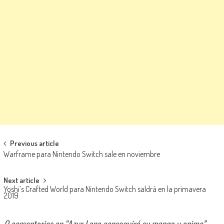
Navegación de entradas
Previous article
Warframe para Nintendo Switch sale en noviembre
Next article
Yoshi’s Crafted World para Nintendo Switch saldrá en la primavera
2019