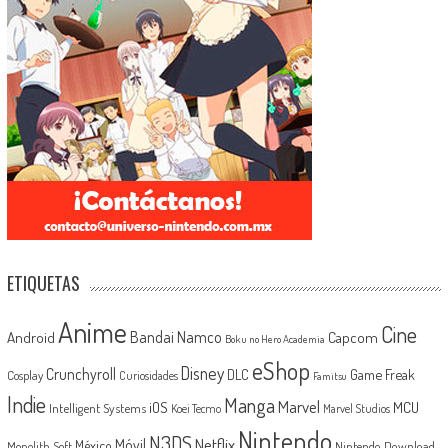
ETIQUETAS
Anime
Cine
Android
Bandai Namco
Capcom
Boku no Hero Academia
eShop
Disney
Crunchyroll
Game Freak
DLC
Cosplay
Curiosidades
Famitsu
Indie
Manga
Marvel
iOS
MCU
Intelligent Systems
Koei Tecmo
Marvel Studios
Nintendo
N3DS
Netflix
Móvil
México
Monolith Soft
Nintendo Download