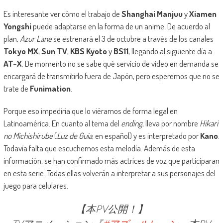
Es interesante ver cómo el trabajo de
Shanghai Manjuu
y
Xiamen
Yongshi
puede adaptarse en la forma de un anime. De acuerdo al
plan,
Azur Lane
se estrenará el 3 de octubre a través de los canales
Tokyo MX
,
Sun TV
,
KBS Kyoto
y
BS11
, llegando al siguiente día a
AT-X
. De momento no se sabe qué servicio de video en demanda se
encargará de transmitirlo fuera de Japón, pero esperemos que no se
trate de
Funimation
.
Porque eso impediría que lo viéramos de forma legal en
Latinoamérica. En cuanto al tema del
ending
, lleva por nombre
Hikari
no Michishirube
(
Luz de Guía
, en español) y es interpretado por
Kano
.
Todavía falta que escuchemos esta melodía. Además de esta
información, se han confirmado más actrices de voz que participaran
en esta serie. Todas ellas volverán a interpretar a sus personajes del
juego para celulares.
【本PV公開！】