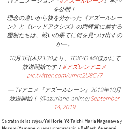
TVアニメーション『
#アズールレーン
』本PV
を公開！
理念の違いから袂を分かった《アズールレー
ン》と《レッドアクシズ》の両陣営に属する
艦船たちは、戦いの果てに何を見つけ出すの
か―。
10月3日(木)23:30より、TOKYO MXほかにて
放送開始です！
#アズレンアニメ
pic.twitter.com/umrc2U8CV7
— TVアニメ『アズールレーン』2019年10月
放送開始！ (@azurlane_anime)
September
14, 2019
Se tratan de las
seiyuu
Yui Horie
,
Yō Taichi
,
Maria Naganawa
y
Nozomi Yamane
, quienes interpretarán a
Belfast
,
Ayanami
,