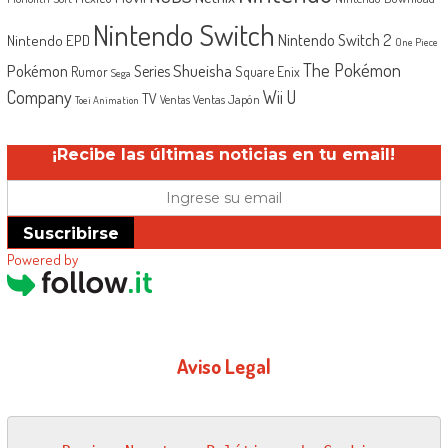
Nintendo Switch
Nintendo Switch 2
Nintendo EPD
One Piece
The Pokémon
Shueisha
Pokémon
Series
Rumor
Square Enix
Sega
Company
Wii U
TV
Ventas Japón
Ventas
Toei Animation
¡Recibe las últimas noticias en tu email!
Suscribirse
Powered by
Aviso Legal