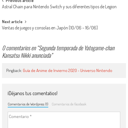
Navegación de entradas
Previous article
Astral Chain para Nintendo Switch y sus diferentes tipos de Legion
Next article
Ventas de juegos y consolas en Japón [10/06 – 16/06]
0 comentarios en “
Segunda temporada de Yatogame-chan
Kansatsu Nikki anunciada
”
Pingback:
Guía de Anime de Invierno 2020 - Universo Nintendo
¡Déjanos tus comentatios!
Comentarios de Wordpress (1)
Comentarios de Facebook