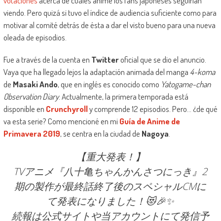
votaciones
acerca de cuáles anime los fans japoneses seguirían
viendo. Pero quizá si tuvo el índice de audiencia suficiente como para
motivar al comité detrás de ésta a dar el visto bueno para una nueva
oleada de episodios.
Fue a través de la cuenta en
Twitter
oficial que se dio el anuncio.
Vaya que ha llegado lejos la adaptación animada del manga
4-koma
de
Masaki Ando
, que en inglés es conocido como
Yatogame-chan
Observation Diary
. Actualmente, la primera temporada está
disponible en
Crunchyroll
y comprende 12 episodios. Pero… ¿de qué
va esta serie? Como mencioné en mi
Guía de Anime de
Primavera 2019
, se centra en la ciudad de
Nagoya
.
【重大発表！】
TVアニメ『八十亀ちゃんかんさつにっき』2
期の製作が最終話終了後のスペシャルCMに
て発表になりました！😻🎉✨
続報は公式サイトや当アカウントにて発信予