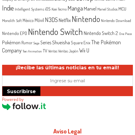
Indie
Manga
Marvel
iOS
MCU
Intelligent Systems
Koei Tecmo
Marvel Studios
Nintendo
N3DS
Netflix
Móvil
México
Monolith Soft
Nintendo Download
Nintendo Switch
Nintendo Switch 2
Nintendo EPD
One Piece
The Pokémon
Shueisha
Pokémon
Series
Rumor
Square Enix
Sega
Company
Wii U
TV
Ventas Japón
Ventas
Toei Animation
¡Recibe las últimas noticias en tu email!
Suscribirse
Powered by
Aviso Legal