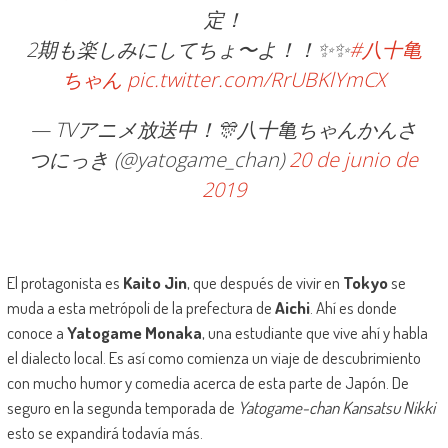
定！
2期も楽しみにしてちょ〜よ！！✨✨
#八十亀
ちゃん
pic.twitter.com/RrUBKlYmCX
— TVアニメ放送中！🎊八十亀ちゃんかんさ
つにっき (@yatogame_chan)
20 de junio de
2019
El protagonista es
Kaito Jin
, que después de vivir en
Tokyo
se
muda a esta metrópoli de la prefectura de
Aichi
. Ahí es donde
conoce a
Yatogame Monaka
, una estudiante que vive ahí y habla
el dialecto local. Es así como comienza un viaje de descubrimiento
con mucho humor y comedia acerca de esta parte de Japón. De
seguro en la segunda temporada de
Yatogame-chan Kansatsu Nikki
esto se expandirá todavía más.