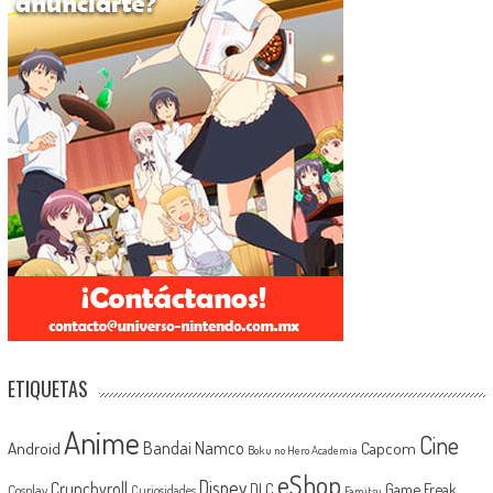
ETIQUETAS
Anime
Cine
Android
Bandai Namco
Capcom
Boku no Hero Academia
eShop
Disney
Crunchyroll
Game Freak
DLC
Cosplay
Curiosidades
Famitsu