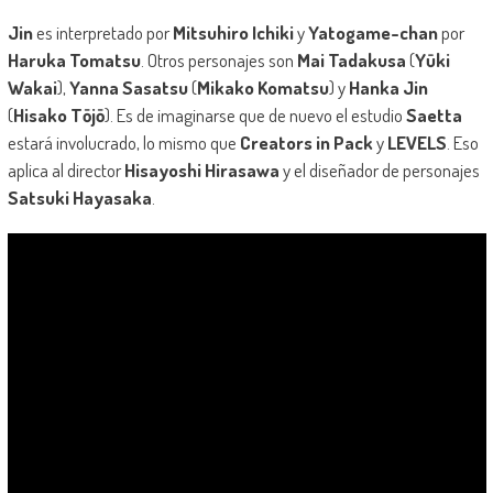
Jin
es interpretado por
Mitsuhiro Ichiki
y
Yatogame-chan
por
Haruka Tomatsu
. Otros personajes son
Mai Tadakusa
(
Yūki
Wakai
),
Yanna Sasatsu
(
Mikako Komatsu
) y
Hanka Jin
(
Hisako Tōjō
). Es de imaginarse que de nuevo el estudio
Saetta
estará involucrado, lo mismo que
Creators in Pack
y
LEVELS
. Eso
aplica al director
Hisayoshi Hirasawa
y el diseñador de personajes
Satsuki Hayasaka
.