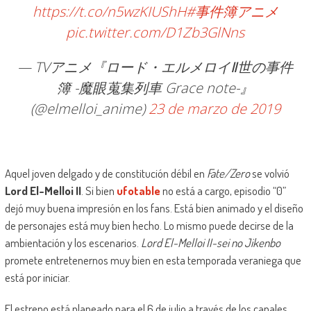
https://t.co/n5wzKIUShH
#事件簿アニメ
pic.twitter.com/D1Zb3GlNns
— TVアニメ『ロード・エルメロイⅡ世の事件
簿 -魔眼蒐集列車 Grace note-』
(@elmelloi_anime)
23 de marzo de 2019
Aquel joven delgado y de constitución débil en
Fate/Zero
se volvió
Lord El-Melloi II
. Si bien
ufotable
no está a cargo, episodio “0”
dejó muy buena impresión en los fans. Está bien animado y el diseño
de personajes está muy bien hecho. Lo mismo puede decirse de la
ambientación y los escenarios.
Lord El-Melloi II-sei no Jikenbo
promete entretenernos muy bien en esta temporada veraniega que
está por iniciar.
El estreno está planeado para el 6 de julio a través de los canales