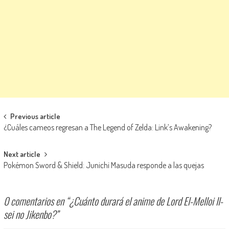
Navegación de entradas
Previous article
¿Cuáles cameos regresan a The Legend of Zelda: Link’s Awakening?
Next article
Pokémon Sword & Shield: Junichi Masuda responde a las quejas
0 comentarios en “
¿Cuánto durará el anime de Lord El-Melloi II-
sei no Jikenbo?
”