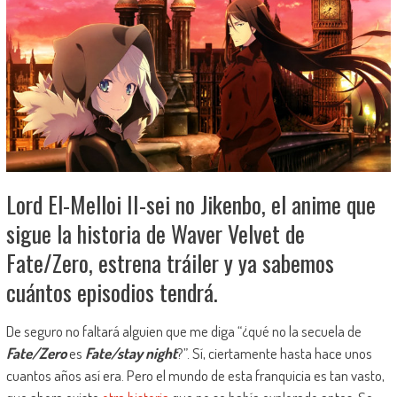
Lord El-Melloi II-sei no Jikenbo, el anime que
sigue la historia de Waver Velvet de
Fate/Zero, estrena tráiler y ya sabemos
cuántos episodios tendrá.
De seguro no faltará alguien que me diga “¿qué no la secuela de
Fate/Zero
es
Fate/stay night
?”. Sí, ciertamente hasta hace unos
cuantos años así era. Pero el mundo de esta franquicia es tan vasto,