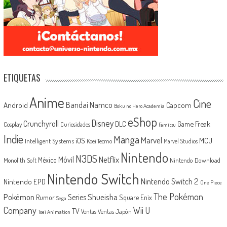
ETIQUETAS
Anime
Cine
Android
Bandai Namco
Capcom
Boku no Hero Academia
eShop
Disney
Crunchyroll
Game Freak
DLC
Cosplay
Curiosidades
Famitsu
Indie
Manga
Marvel
iOS
MCU
Intelligent Systems
Koei Tecmo
Marvel Studios
Nintendo
N3DS
Netflix
Móvil
México
Monolith Soft
Nintendo Download
Nintendo Switch
Nintendo Switch 2
Nintendo EPD
One Piece
The Pokémon
Shueisha
Pokémon
Series
Rumor
Square Enix
Sega
Company
Wii U
TV
Ventas Japón
Ventas
Toei Animation