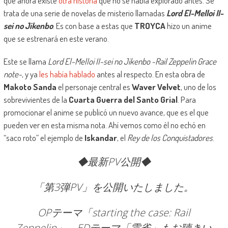
que ahora existe
otra historia
que no se había explorado antes. Se
trata de una serie de novelas de misterio llamadas
Lord El-Melloi II-
sei no Jikenbo
. Es con base a estas que
TROYCA
hizo un anime
que se estrenará en este verano.
Este se llama
Lord El-Melloi II-sei no Jikenbo -Rail Zeppelin Grace
note-
, y ya
les había hablado
antes al respecto. En esta obra de
Makoto Sanda
el personaje central es
Waver Velvet
, uno de los
sobrevivientes de la
Cuarta Guerra del Santo Grial
. Para
promocionar el anime se publicó un nuevo avance, que es el que
pueden ver en esta misma nota. Ahí vemos como él no echó en
“saco roto” el ejemplo de
Iskandar
, el
Rey de los Conquistadores
.
◆最新PV公開◆
「第3弾PV」を公開いたしました。
OPテーマ「starting the case: Rail
Zeppelin」、EDテーマ「雲雀」もお聴きい