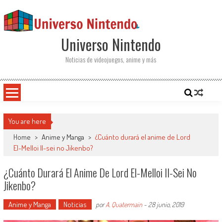
Saltar al contenido
Universo Nintendo
Noticias de videojuegos, anime y más
You are here
Home
>
Anime y Manga
>
¿Cuánto durará el anime de Lord
El-Melloi II-sei no Jikenbo?
¿Cuánto Durará El Anime De Lord El-Melloi II-Sei No
Jikenbo?
Anime y Manga
Noticias
por
A. Quatermain
-
28 junio, 2019