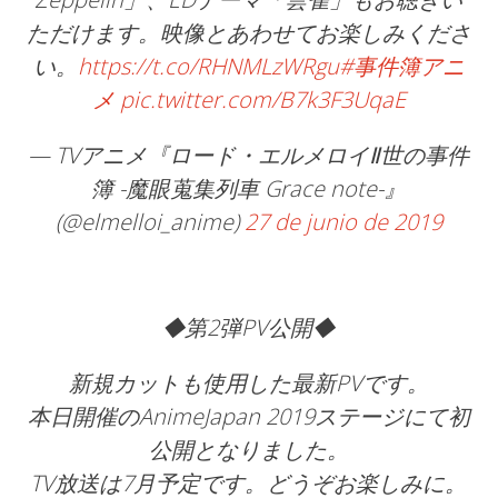
ただけます。映像とあわせてお楽しみくださ
い。
https://t.co/RHNMLzWRgu
#事件簿アニ
メ
pic.twitter.com/B7k3F3UqaE
— TVアニメ『ロード・エルメロイⅡ世の事件
簿 -魔眼蒐集列車 Grace note-』
(@elmelloi_anime)
27 de junio de 2019
◆第2弾PV公開◆
新規カットも使用した最新PVです。
本日開催のAnimeJapan 2019ステージにて初
公開となりました。
TV放送は7月予定です。どうぞお楽しみに。