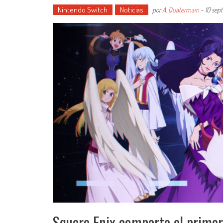
Nintendo Switch
Noticias
por
A. Quatermain
-
10 sep
Square Enix comparte el primer 