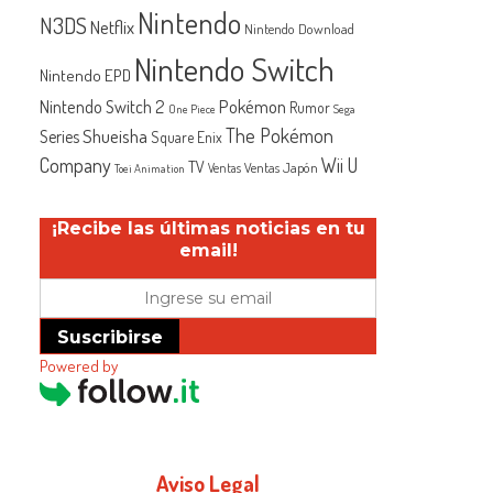
Nintendo
N3DS
Netflix
Nintendo Download
Nintendo Switch
Nintendo EPD
Nintendo Switch 2
Pokémon
Rumor
One Piece
Sega
The Pokémon
Shueisha
Series
Square Enix
Company
Wii U
TV
Ventas Japón
Ventas
Toei Animation
¡Recibe las últimas noticias en tu
email!
Suscribirse
Powered by
Aviso Legal