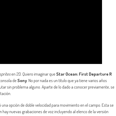
sprites
en 2D. Quiero imaginar que
Star Ocean: First Departure R
 consola de
Sony
. No por nada es un título que ya tiene varios años
utar sin problema alguno. Aparte de lo dado a conocer previamente, se
tación.
 una opción de doble velocidad para movimiento en el campo. Esta se
 hay nuevas grabaciones de voz incluyendo al elenco de la versión