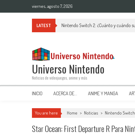
Saltar al contenido
viernes, agosto 7, 2026
Nintendo Switch 2: ¿Cuánto y cuándo su
LATEST
Universo Nintendo
Noticias de videojuegos, anime y más
INICIO
ACERCA DE…
ANIME Y MANGA
AR
You are here
Home
>
Noticias
>
Nintendo Switch
Star Ocean: First Departure R Para Nin