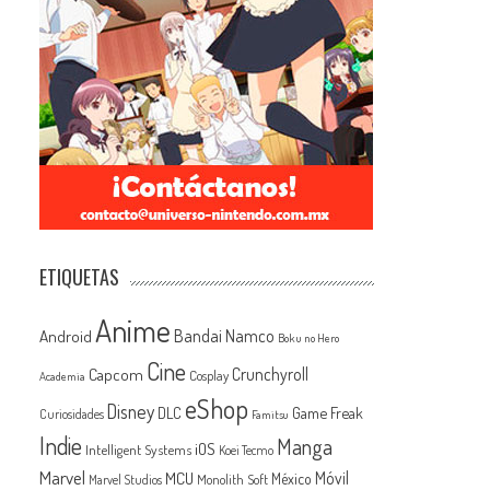
ETIQUETAS
Anime
Android
Bandai Namco
Boku no Hero
Cine
Capcom
Crunchyroll
Cosplay
Academia
eShop
Disney
Game Freak
DLC
Curiosidades
Famitsu
Indie
Manga
iOS
Intelligent Systems
Koei Tecmo
Marvel
MCU
Móvil
México
Monolith Soft
Marvel Studios