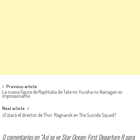
Navegación de entradas
Previous article
La nueva figura de Raphtalia de Tate no Yuusha no Nariagari es
impresionante
Next article
¿Estará el director de Thor: Ragnarok en The Suicide Squad?
0 comentarios en “
Así se ve Star Ocean: First Departure R para