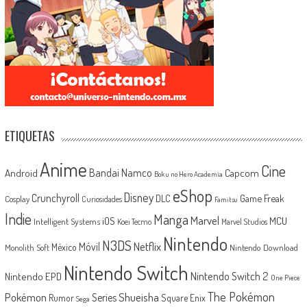
ETIQUETAS
Anime
Cine
Android
Bandai Namco
Capcom
Boku no Hero Academia
eShop
Disney
Crunchyroll
Game Freak
DLC
Cosplay
Curiosidades
Famitsu
Indie
Manga
Marvel
iOS
MCU
Intelligent Systems
Koei Tecmo
Marvel Studios
Nintendo
N3DS
Netflix
Móvil
México
Monolith Soft
Nintendo Download
Nintendo Switch
Nintendo Switch 2
Nintendo EPD
One Piece
The Pokémon
Shueisha
Pokémon
Series
Rumor
Square Enix
Sega