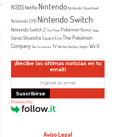
o
Nintendo
N3DS
Netflix
Nintendo Download
Nintendo Switch
Nintendo EPD
Nintendo Switch 2
Pokémon
Rumor
One Piece
Sega
The Pokémon
Shueisha
Series
Square Enix
Company
Wii U
TV
Ventas Japón
Ventas
Toei Animation
¡Recibe las últimas noticias en tu
email!
Suscribirse
Powered by
Aviso Legal