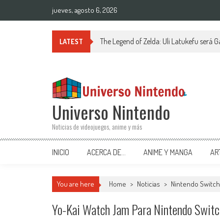
Saltar al contenido
jueves, agosto 6, 2026
The Legend of Zelda: Uli Latukefu será G
LATEST
Universo Nintendo
Noticias de videojuegos, anime y más
INICIO
ACERCA DE…
ANIME Y MANGA
AR
You are here
Home
>
Noticias
>
Nintendo Switch
Yo-Kai Watch Jam Para Nintendo Switc