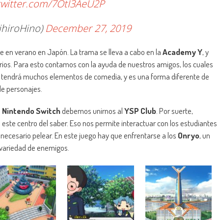
twitter.com/7OtI3AeU2P
iroHino)
December 27, 2019
e en verano en Japón. La trama se lleva a cabo en la
Academy Y
, y
erios. Para esto contamos con la ayuda de nuestros amigos, los cuales
lo tendrá muchos elementos de comedia, y es una forma diferente de
de personajes.
a
Nintendo Switch
debemos unirnos al
YSP Club
. Por suerte,
te centro del saber. Eso nos permite interactuar con los estudiantes
necesario pelear. En este juego hay que enfrentarse a los
Onryo
, un
 variedad de enemigos.