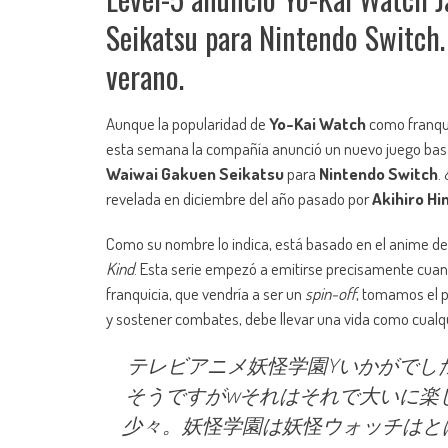
Seikatsu para Nintendo Switch
verano.
Aunque la popularidad de
Yo-Kai Watch
como franqui
esta semana la compañía anunció un nuevo juego basa
Waiwai Gakuen Seikatsu
para
Nintendo Switch
.
revelada en diciembre del año pasado por
Akihiro Hi
Como su nombre lo indica, está basado en el anime d
Kind
. Esta serie empezó a emitirse precisamente cua
franquicia, que vendría a ser un
spin-off
, tomamos el 
y sostener combates, debe llevar una vida como cualqu
テレビアニメ妖怪学園Yいかがでし
そうですがwそれはそれで大いに楽
少々。妖怪学園は妖怪ウォッチはと