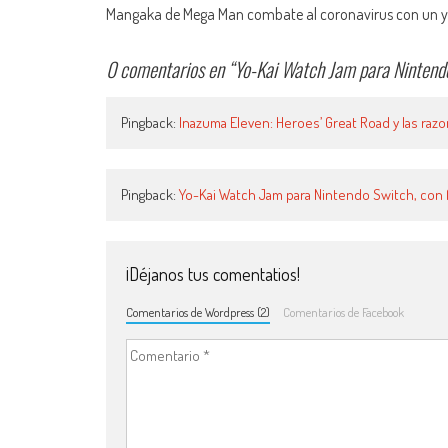
Navegación de entradas
Mangaka de Mega Man combate al coronavirus con un 
0 comentarios en “
Yo-Kai Watch Jam para Nintendo
Pingback:
Inazuma Eleven: Heroes’ Great Road y las raz
Pingback:
Yo-Kai Watch Jam para Nintendo Switch, con 
¡Déjanos tus comentatios!
Comentarios de Wordpress (2)
Comentarios de Facebook