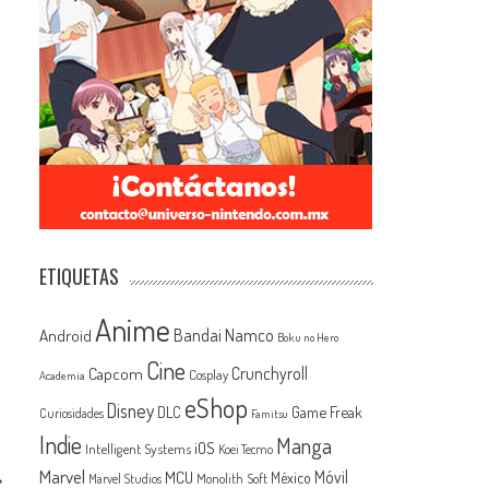
ETIQUETAS
Anime
Android
Bandai Namco
Boku no Hero
Cine
Capcom
Crunchyroll
Cosplay
Academia
eShop
Disney
Game Freak
DLC
Curiosidades
Famitsu
Indie
Manga
iOS
Intelligent Systems
Koei Tecmo
Marvel
MCU
Móvil
México
Monolith Soft
Marvel Studios