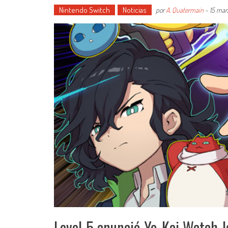
Nintendo Switch
Noticias
por
A. Quatermain
-
15 mar
Level-5 anunció Yo-Kai Watch 