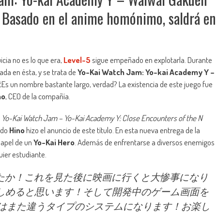
. Basado en el anime homónimo, saldrá en
cia no es lo que era,
Level-5
sigue empeñado en explotarla. Durante
da en ésta, y se trata de
Yo-Kai Watch Jam: Yo-kai Academy Y –
 ¿Es un nombre bastante largo, verdad? La existencia de este juego fue
no
, CEO de la compañía.
e
Yo-Kai Watch Jam – Yo-Kai Academy Y: Close Encounters of the N
ndo
Hino
hizo el anuncio de este título. En esta nueva entrega de la
papel de un
Yo-Kai Hero
. Además de enfrentarse a diversos enemigos
ier estudiante.
たか！これを見た後に映画に行くと大惨事になり
しめると思います！そして開発中のゲーム画面を
はまた違うタイプのシステムになります！お楽し