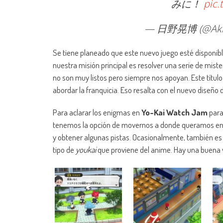
みに！
pic.
— 日野晃博 (@Akih
Se tiene planeado que este nuevo juego esté disponibl
nuestra misión principal es resolver una serie de mist
no son muy listos pero siempre nos apoyan. Este títu
abordar la franquicia. Eso resalta con el nuevo diseño 
Para aclarar los enigmas en
Yo-Kai Watch Jam
par
tenemos la opción de movernos a donde queramos en es
y obtener algunas pistas. Ocasionalmente, también es 
tipo de
youkai
que proviene del anime. Hay una buena