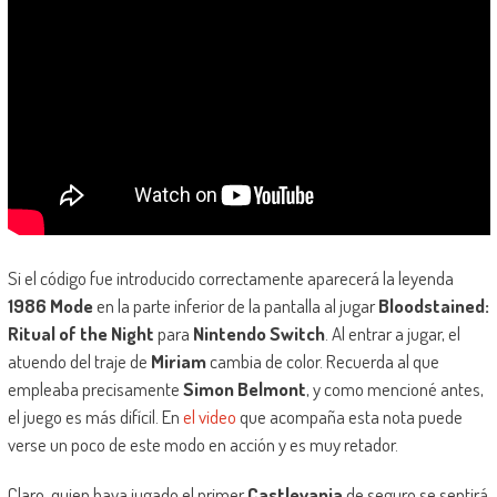
Si el código fue introducido correctamente aparecerá la leyenda
1986 Mode
en la parte inferior de la pantalla al jugar
Bloodstained:
Ritual of the Night
para
Nintendo Switch
. Al entrar a jugar, el
atuendo del traje de
Miriam
cambia de color. Recuerda al que
empleaba precisamente
Simon Belmont
, y como mencioné antes,
el juego es más difícil. En
el video
que acompaña esta nota puede
verse un poco de este modo en acción y es muy retador.
Claro, quien haya jugado el primer
Castlevania
de seguro se sentirá