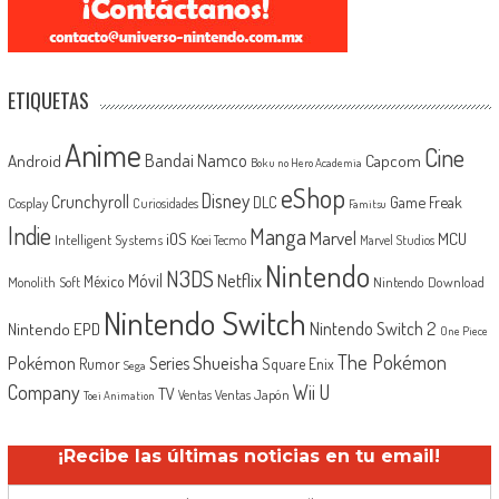
ETIQUETAS
Anime
Cine
Android
Bandai Namco
Capcom
Boku no Hero Academia
eShop
Disney
Crunchyroll
Game Freak
DLC
Cosplay
Curiosidades
Famitsu
Indie
Manga
Marvel
iOS
MCU
Intelligent Systems
Koei Tecmo
Marvel Studios
Nintendo
N3DS
Netflix
Móvil
México
Monolith Soft
Nintendo Download
Nintendo Switch
Nintendo Switch 2
Nintendo EPD
One Piece
The Pokémon
Shueisha
Pokémon
Series
Rumor
Square Enix
Sega
Company
Wii U
TV
Ventas Japón
Ventas
Toei Animation
¡Recibe las últimas noticias en tu email!