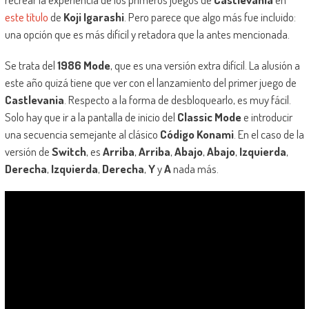
este título
de
Koji Igarashi
. Pero parece que algo más fue incluido:
una opción que es más difícil y retadora que la antes mencionada.
Se trata del
1986 Mode
, que es una versión extra difícil. La alusión a
este año quizá tiene que ver con el lanzamiento del primer juego de
Castlevania
. Respecto a la forma de desbloquearlo, es muy fácil.
Solo hay que ir a la pantalla de inicio del
Classic Mode
e introducir
una secuencia semejante al clásico
Código Konami
. En el caso de la
versión de
Switch
, es
Arriba
,
Arriba
,
Abajo
,
Abajo
,
Izquierda
,
Derecha
,
Izquierda
,
Derecha
,
Y
y
A
nada más.