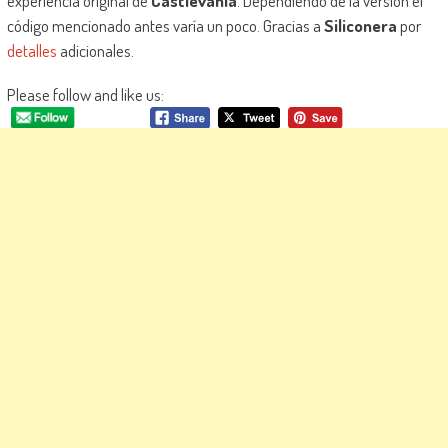
experiencia original de
Castlevania
. Dependiendo de la versión el
código mencionado antes varía un poco. Gracias a
Siliconera
por
detalles
adicionales.
Please follow and like us: