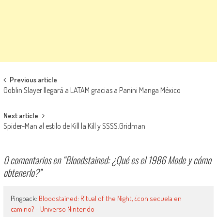
Navegación de entradas
Previous article
Goblin Slayer llegará a LATAM gracias a Panini Manga México
Next article
Spider-Man al estilo de Kill la Kill y SSSS.Gridman
0 comentarios en “
Bloodstained: ¿Qué es el 1986 Mode y cómo
obtenerlo?
”
Pingback:
Bloodstained: Ritual of the Night, ¿con secuela en
camino? - Universo Nintendo