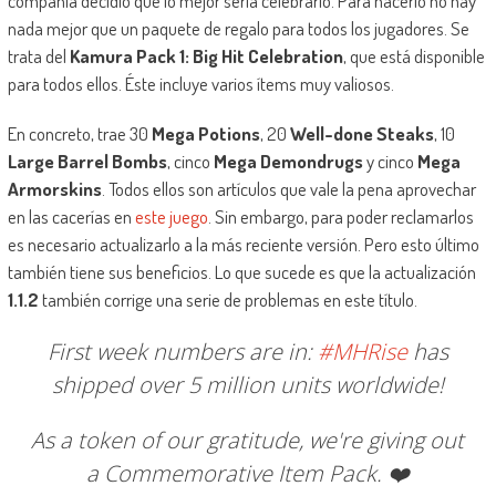
compañía decidió que lo mejor sería celebrarlo. Para hacerlo no hay
nada mejor que un paquete de regalo para todos los jugadores. Se
trata del
Kamura Pack 1: Big Hit Celebration
, que está disponible
para todos ellos. Éste incluye varios ítems muy valiosos.
En concreto, trae 30
Mega Potions
, 20
Well-done Steaks
, 10
Large Barrel Bombs
, cinco
Mega Demondrugs
y cinco
Mega
Armorskins
. Todos ellos son artículos que vale la pena aprovechar
en las cacerías en
este juego
. Sin embargo, para poder reclamarlos
es necesario actualizarlo a la más reciente versión. Pero esto último
también tiene sus beneficios. Lo que sucede es que la actualización
1.1.2
también corrige una serie de problemas en este título.
First week numbers are in:
#MHRise
has
shipped over 5 million units worldwide!
As a token of our gratitude, we're giving out
a Commemorative Item Pack. ❤️