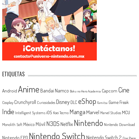
ETIQUETAS
Anime
Cine
Android
Bandai Namco
Capcom
Boku no Hero Academia
eShop
Disney
Crunchyroll
Game Freak
DLC
Cosplay
Curiosidades
Famitsu
Indie
Manga
Marvel
iOS
MCU
Intelligent Systems
Koei Tecmo
Marvel Studios
Nintendo
N3DS
Netflix
Móvil
México
Monolith Soft
Nintendo Download
Nintendo Switch
Nintendo Switch 2
Nintendo EPD
One Piece