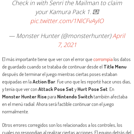
Check in with Senri the Mailman to claim
your Kamura Pack 1. 💌
pic.twitter.com/1NlCFvAylO
— Monster Hunter (@monsterhunter)
April
7, 2021
El más importante tiene que ver con el error que
corrompía
los datos
de guardado cuando se trataba de continuar desde el
Title Menu
después de terminar el juego mientras ciertas poses estaban
equipadas en la
Action Bar
. Fue uno que les reporté hace unos días,
y tenía que ver con
Attack Pose Set
y
Hurt Pose Set
. En
Monster Hunter Rise
para
Nintendo Switch
también afectaba
en el menú radial. Ahora será factible continuar con el juego
normalmente.
Otros errores corregidos son los relacionados a los controles, los
cuales no respondían al realizar ciertas acciones. El equipo detrás del