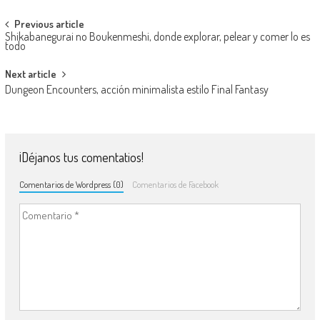
Navegación de entradas
Previous article
Shikabanegurai no Boukenmeshi, donde explorar, pelear y comer lo es
todo
Next article
Dungeon Encounters, acción minimalista estilo Final Fantasy
¡Déjanos tus comentatios!
Comentarios de Wordpress (0)
Comentarios de Facebook