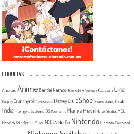
ETIQUETAS
Anime
Cine
Android
Bandai Namco
Capcom
Boku no Hero Academia
eShop
Disney
Crunchyroll
Game Freak
DLC
Cosplay
Curiosidades
Famitsu
Indie
Manga
Marvel
iOS
MCU
Intelligent Systems
Koei Tecmo
Marvel Studios
Nintendo
N3DS
Netflix
Móvil
México
Monolith Soft
Nintendo Download
Nintendo Switch