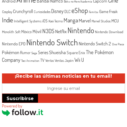
Android
Bandai Namco
Capcom
Boku no Hero Academia
eShop
Disney
Crunchyroll
Game Freak
DLC
Cosplay
Curiosidades
Famitsu
Indie
Manga
Marvel
iOS
MCU
Intelligent Systems
Koei Tecmo
Marvel Studios
Nintendo
N3DS
Netflix
Móvil
México
Monolith Soft
Nintendo Download
Nintendo Switch
Nintendo Switch 2
Nintendo EPD
One Piece
The Pokémon
Shueisha
Pokémon
Series
Rumor
Square Enix
Sega
Company
Wii U
TV
Ventas Japón
Ventas
Toei Animation
¡Recibe las últimas noticias en tu email!
Suscribirse
Powered by