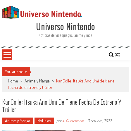
Saltar al contenido
Universo Nintendo
Noticias de videojuegos, anime y más
You are here
Home
>
Anime y Manga
>
KanColle: Itsuka Ano Umi de tiene
fecha de estreno y tráiler
KanColle: Itsuka Ano Umi De Tiene Fecha De Estreno Y
Tráiler
Anime y Manga
Noticias
por
A. Quatermain
-
3 octubre, 2022