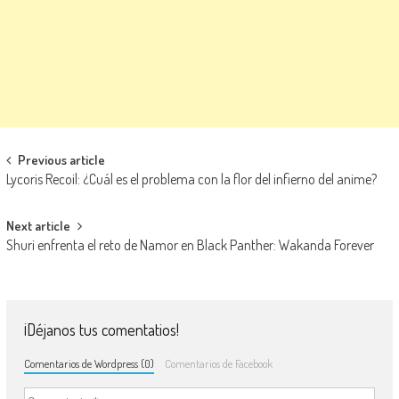
Navegación de entradas
Previous article
Lycoris Recoil: ¿Cuál es el problema con la flor del infierno del anime?
Next article
Shuri enfrenta el reto de Namor en Black Panther: Wakanda Forever
¡Déjanos tus comentatios!
Comentarios de Wordpress (0)
Comentarios de Facebook