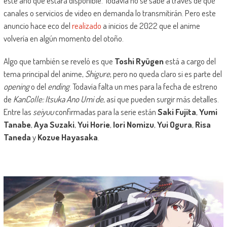
este año que estará disponible. Todavía no se sabe a través de qué
canales o servicios de video en demanda lo transmitirán. Pero este
anuncio hace eco del
realizado
a inicios de 2022 que el anime
volvería en algún momento del otoño.
Algo que también se reveló es que
Toshi Ryūgen
está a cargo del
tema principal del anime,
Shigure
, pero no queda claro si es parte del
opening
o del
ending
. Todavía falta un mes para la fecha de estreno
de
KanColle: Itsuka Ano Umi de
, así que pueden surgir más detalles.
Entre las
seiyuu
confirmadas para la serie están
Saki Fujita
,
Yumi
Tanabe
,
Aya Suzaki
,
Yui Horie
,
Iori Nomizu
,
Yui Ogura
,
Risa
Taneda
y
Kozue Hayasaka
.