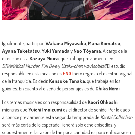
Igualmente, participan
Wakana Miyawaka
,
Mana Komatsu
,
Ayana Taketatsu
,
Yuki Yamada
y
Nao Tōyama
. A cargo de la
dirección está
Kazuya Miura
, que trabajó previamente en
DRAMAtical Murder
,
Full Dive
y
Uzaki-chan wa Asobitai!
El estudio
responsable en esta ocasión es
ENGI
pero regresa el escritor original
de la franquicia. Es decir,
Kensuke Tanaka
, que trabaja en los
guiones. En cuanto al diseño de personajes es de
Chika Nōmi
.
Los temas musicales son responsabilidad de
Kaori Ohkoshi
,
mientras que
Yuichi Imaizumi
es el director de sonido. Por lo dado
a conoce previamente esta segunda temporada de
Kantai Collection
será más corta de lo esperado. Tendrá solo ocho episodios, y
supuestamente, la razón de tan poca cantidad es para enfocarse en