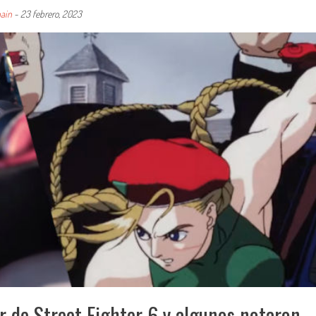
ain
-
23 febrero, 2023
r de Street Fighter 6 y algunos notaron