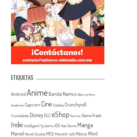
ETIQUETAS
Anime
Android
Bandai Namco
Boku no Hero
Cine
Capcom
Crunchyroll
Cosplay
Academia
eShop
Disney
Game Freak
DLC
Curiosidades
Famitsu
Indie
Manga
iOS
Intelligent Systems
Koei Tecmo
Marvel
MCU
Móvil
México
Monolith Soft
Marvel Studios