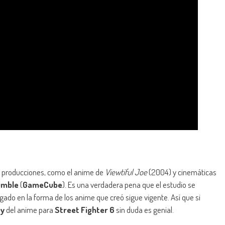
 producciones, como el anime de
Viewtiful Joe
(2004) y cinemáticas
umble
(
GameCube
). Es una verdadera pena que el estudio se
gado en la forma de los anime que creó sigue vigente. Así que si
y
del anime para
Street Fighter 6
sin duda es genial.