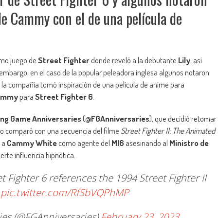
de Cammy con el de una película de
ximo juego de
Street Fighter
donde reveló a la debutante
Lily
, así
n embargo, en el caso de la popular peleadora inglesa algunos notaron
 la compañía tomó inspiración de una película de anime para
ammy
para
Street Fighter 6
.
ing Game Anniversaries
(
@FGAnniversaries
), que decidió retomar
 lo comparó con una secuencia del filme
Street Fighter II: The Animated
e a
Cammy White
como agente del
MI6
asesinando al
Ministro de
erte influencia hipnótica.
 Fighter 6 references the 1994 Street Fighter II
.
pic.twitter.com/RfSbVQPhMP
ies (@FGAnniversaries)
February 23, 2023