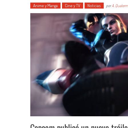
Anime y Manga
Cine y TV
Noticias
por
A. Quaterm
Capcom publicó un nuevo tráile