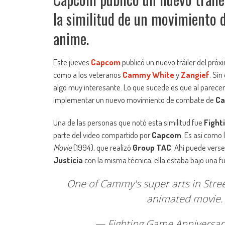
la similitud de un movimiento 
anime.
Este jueves
Capcom
publicó un nuevo tráiler del pró
como a los veteranos
Cammy White
y
Zangief
. Si
algo muy interesante. Lo que sucede es que al parecer
implementar un nuevo movimiento de combate de
C
Una de las personas que notó esta similitud fue
Fight
parte del video compartido por
Capcom
. Es así como
Movie
(1994), que realizó
Group TAC
. Ahí puede vers
Justicia
con la misma técnica; ella estaba bajo una fu
One of Cammy's super arts in Street
animated movie
— Fighting Game Anniversar