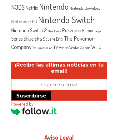
Nintendo
N3DS
Netflix
Nintendo Download
Nintendo Switch
Nintendo EPD
Nintendo Switch 2
Pokémon
Rumor
One Piece
Sega
The Pokémon
Shueisha
Series
Square Enix
Company
Wii U
TV
Ventas Japón
Ventas
Toei Animation
¡Recibe las últimas noticias en tu
email!
Suscribirse
Powered by
Aviso Legal