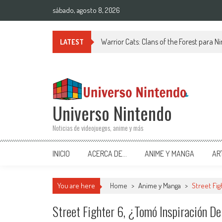
Saltar al contenido
sábado, agosto 8, 2026
Warrior Cats: Clans of the Forest para 
LATEST
Universo Nintendo
Noticias de videojuegos, anime y más
INICIO
ACERCA DE…
ANIME Y MANGA
AR
You are here
Home
>
Anime y Manga
>
Street Fig
Street Fighter 6, ¿tomó Inspiración 