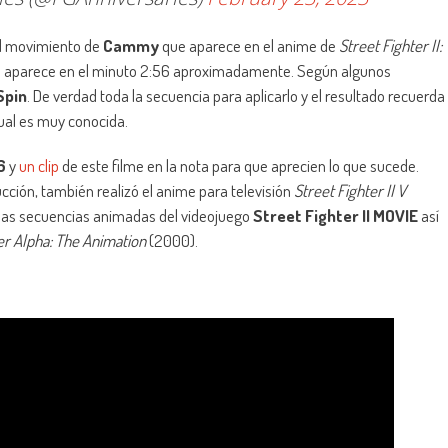
el movimiento de
Cammy
que aparece en el anime de
Street Fighter II:
te aparece en el minuto 2:56 aproximadamente. Según algunos
Spin
. De verdad toda la secuencia para aplicarlo y el resultado recuerda
cual es muy conocida.
6
y
un clip
de este filme en la nota para que aprecien lo que sucede.
ucción, también realizó el anime para televisión
Street Fighter II V
n las secuencias animadas del videojuego
Street Fighter II MOVIE
así
er Alpha: The Animation
(2000).