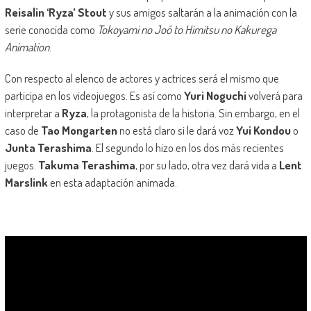
Reisalin ‘Ryza’ Stout
y sus amigos saltarán a la animación con la
serie conocida como
Tokoyami no Joō to Himitsu no Kakurega
Animation
.
Con respecto al elenco de actores y actrices será el mismo que
participa en los videojuegos. Es así como
Yuri Noguchi
volverá para
interpretar a
Ryza
, la protagonista de la historia. Sin embargo, en el
caso de
Tao Mongarten
no está claro si le dará voz
Yui Kondou
o
Junta Terashima
. El segundo lo hizo en los dos más recientes
juegos.
Takuma Terashima
, por su lado, otra vez dará vida a
Lent
Marslink
en esta adaptación animada.