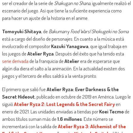
ser el creador de la serie de
Shakugan no Shana
, igualmente realizó el
escenario del juego. Así que tiene la suficiente experiencia como
para hacer un ajuste de la historia en el anime.
Tomoyuki Shitaya
, de
Bakuman
y
Food Wars! Shokugeki no Soma
está a cargo del diseño de personajes. En cuanto a la música está
involucrado el compositor
Kazuki Yanagawa
, que igual trabaja en
los juegos de
Atelier Ryza
. Después del éxito que ha tenido esta
serie derivada
de la franquicia de
Atelier
era de esperarse que
algún día diera el salto a la animación. En la actualidad existen dos
juegos y el tercero de ellos saldrá a la venta pronto.
El primero que salió fue
Atelier Ryza: Ever Darkness & the
Secret Hideout
, publicado en octubre de 2019 en América. Luego le
siguió
Atelier Ryza 2: Lost Legends & the Secret Fairy
en
enero de 2021. Las unidades enviadas a tiendas por
Koei Tecmo
de
ambos títulos suman más de
1.6 millones
. Este número se
incrementará con la salida de
Atelier Ryza 3: Alchemist of the