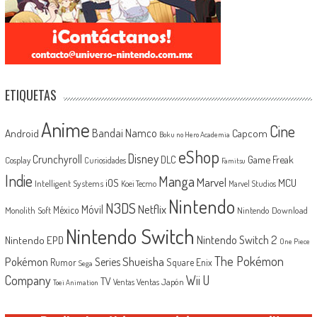
ETIQUETAS
Anime
Cine
Android
Bandai Namco
Capcom
Boku no Hero Academia
eShop
Disney
Crunchyroll
Game Freak
DLC
Cosplay
Curiosidades
Famitsu
Indie
Manga
Marvel
iOS
MCU
Intelligent Systems
Koei Tecmo
Marvel Studios
Nintendo
N3DS
Netflix
Móvil
México
Monolith Soft
Nintendo Download
Nintendo Switch
Nintendo Switch 2
Nintendo EPD
One Piece
The Pokémon
Shueisha
Pokémon
Series
Rumor
Square Enix
Sega
Company
Wii U
TV
Ventas Japón
Ventas
Toei Animation