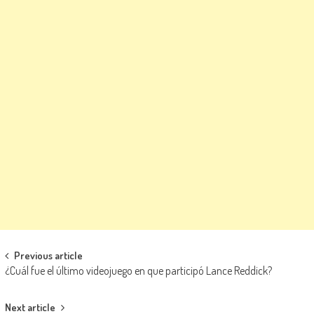
Navegación de entradas
Previous article
¿Cuál fue el último videojuego en que participó Lance Reddick?
Next article