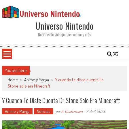
Saltar al contenido
Universo Nintendo
Noticias de videojuegos, anime y más
You are here
Home
>
Anime y Manga
>
Y cuando te diste cuenta Dr
Stone solo era Minecraft
Y Cuando Te Diste Cuenta Dr Stone Solo Era Minecraft
Anime y Manga
Noticias
por
A. Quatermain
-
7 abril, 2023