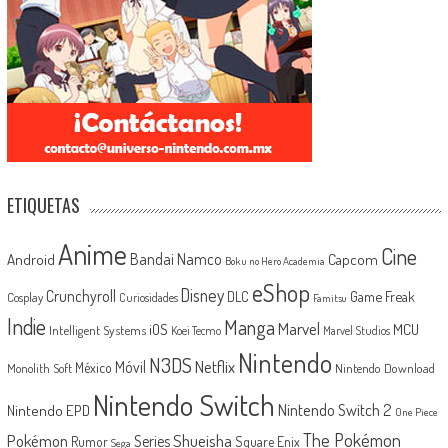
ETIQUETAS
Anime
Cine
Android
Bandai Namco
Capcom
Boku no Hero Academia
eShop
Disney
Crunchyroll
Game Freak
DLC
Cosplay
Curiosidades
Famitsu
Indie
Manga
Marvel
iOS
MCU
Intelligent Systems
Koei Tecmo
Marvel Studios
Nintendo
N3DS
Netflix
Móvil
México
Monolith Soft
Nintendo Download
Nintendo Switch
Nintendo Switch 2
Nintendo EPD
One Piece
The Pokémon
Shueisha
Pokémon
Series
Rumor
Square Enix
Sega