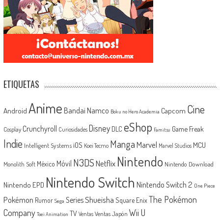
ETIQUETAS
Anime
Cine
Android
Bandai Namco
Capcom
Boku no Hero Academia
eShop
Disney
Crunchyroll
Game Freak
DLC
Cosplay
Curiosidades
Famitsu
Indie
Manga
Marvel
iOS
MCU
Intelligent Systems
Koei Tecmo
Marvel Studios
Nintendo
N3DS
Netflix
Móvil
México
Monolith Soft
Nintendo Download
Nintendo Switch
Nintendo Switch 2
Nintendo EPD
One Piece
The Pokémon
Shueisha
Pokémon
Series
Rumor
Square Enix
Sega
Company
Wii U
TV
Ventas Japón
Ventas
Toei Animation