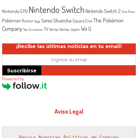
Nintendo Switch
Nintendo Switch 2
Nintendo EPD
One Piece
The Pokémon
Shueisha
Pokémon
Series
Rumor
Square Enix
Sega
Company
Wii U
TV
Ventas Japón
Ventas
Toei Animation
¡Recibe las últimas noticias en tu email!
Suscribirse
Powered by
Aviso Legal
Revisa Nuestras Políticas de Cookies