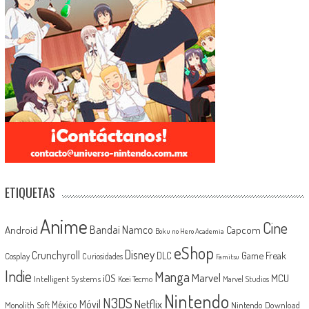
ETIQUETAS
Anime
Cine
Android
Bandai Namco
Capcom
Boku no Hero Academia
eShop
Disney
Crunchyroll
Game Freak
DLC
Cosplay
Curiosidades
Famitsu
Indie
Manga
Marvel
iOS
MCU
Intelligent Systems
Koei Tecmo
Marvel Studios
Nintendo
N3DS
Netflix
Móvil
México
Monolith Soft
Nintendo Download