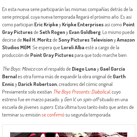
En esta nueva serie participarán las mismas compañías detrás de la
serie principal, cuya nueva temporada llegará el próximo año. Es así
como participan
Eric Kripke
y
Kripke Enterprises
así como
Point
Gray Pictures
de
Seth Rogen
y
Evan Goldberg
. Lo mismo puede
decirse de
Neil H. Moritz
de
Sony Pictures Television
y
Amazon
Studios MGM
. Se espera que
Loreli Alba
esté a cargo de la
producción de
Point Gray Pictures
para que todo marche bien.
The Boys: México
con el respaldo de
Diego Luna
y
Gael García
Bernal
es otra forma más de expandir la obra original de
Garth
Ennis
y
Darick Robertson
, creadores del cómic original.
Previamente solo existían
The Boys Presents: Diabolical
, cuyo
estreno fue en marzo pasado; y
Gen V
, un
spin-off
situado en una
escuela de jóvenes
supers
. Esta última tuvo tanto éxito que antes de
terminar su emisión
se confirmó
su segunda temporada.