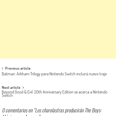
Navegación de entradas
Previous article
Batman: Arkham Trilogy para Nintendo Switch incluirá nuevo traje
Next article
Beyond Good & Evil: 20th Anniversary Edition se acerca a Nintendo
Switch
0 comentarios en “
Los charolastras producirán The Boys: