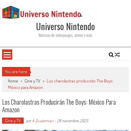
Saltar al contenido
Universo Nintendo
Noticias de videojuegos, anime y más
You are here
Home
>
Cine y TV
>
Los charolastras producirán The Boys:
México para Amazon
Los Charolastras Producirán The Boys: México Para
Amazon
Cine y TV
por
A. Quatermain
-
28 noviembre, 2023