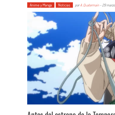
Anime y Manga
Noticias
por
A. Quatermain
-
29 marzo
Antes del estreno de la Tempo