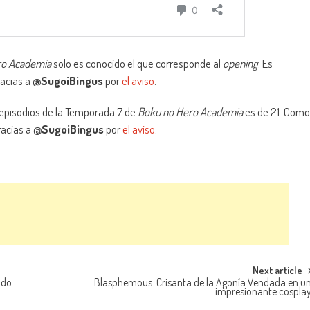
ro Academia
solo es conocido el que corresponde al
opening
. Es
racias a
@SugoiBingus
por
el aviso
.
e episodios de la Temporada 7 de
Boku no Hero Academia
es de 21. Como
racias a
@SugoiBingus
por
el aviso
.
Next article
ndo
Blasphemous: Crisanta de la Agonía Vendada en u
impresionante cospla