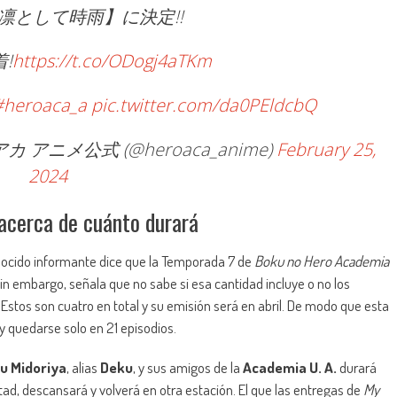
om 凛として時雨】に決定!!
!
https://t.co/ODogj4aTKm
#heroaca_a
pic.twitter.com/da0PEldcbQ
ニメ公式 (@heroaca_anime)
February 25,
2024
acerca de cuánto durará
nocido informante dice que la Temporada 7 de
Boku no Hero Academia
Sin embargo, señala que no sabe si esa cantidad incluye o no los
stos son cuatro en total y su emisión será en abril. De modo que esta
 quedarse solo en 21 episodios.
u Midoriya
, alias
Deku
, y sus amigos de la
Academia U. A.
durará
ad, descansará y volverá en otra estación. El que las entregas de
My