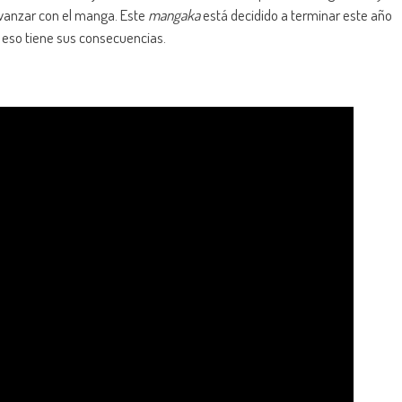
vanzar con el manga. Este
mangaka
está decidido a terminar este año
y eso tiene sus consecuencias.