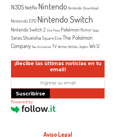
Nintendo
N3DS
Netflix
Nintendo Download
Nintendo Switch
Nintendo EPD
Nintendo Switch 2
Pokémon
Rumor
One Piece
Sega
The Pokémon
Shueisha
Series
Square Enix
Company
Wii U
TV
Ventas Japón
Ventas
Toei Animation
¡Recibe las últimas noticias en tu
email!
Suscribirse
Powered by
Aviso Legal