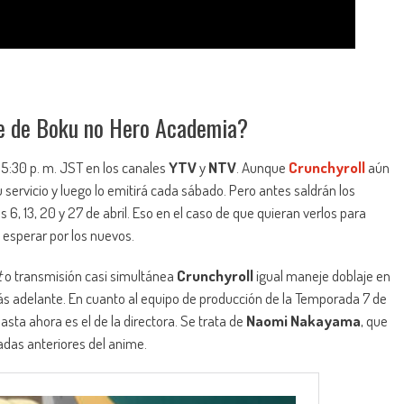
me de Boku no Hero Academia?
 5:30 p. m. JST en los canales
YTV
y
NTV
. Aunque
Crunchyroll
aún
 servicio y luego lo emitirá cada sábado. Pero antes saldrán los
s 6, 13, 20 y 27 de abril. Eso en el caso de que quieran verlos para
 esperar por los nuevos.
t
o transmisión casi simultánea
Crunchyroll
igual maneje doblaje en
más adelante. En cuanto al equipo de producción de la Temporada 7 de
sta ahora es el de la directora. Se trata de
Naomi Nakayama
, que
radas anteriores del anime.