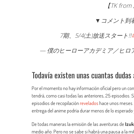
【TK fr
▼コメント到着
7期、5/4(土)放送スタート!!
— 僕のヒーローアカデミア／ヒロアカ ア
Todavía existen unas cuantas dudas 
Por el momento no hay información oficial pero un co
tendrá, como casi todas las anteriores, 25 episodios. 
episodios de recopilación
revelados
hace unos meses. E
entrega del anime podría durar menos de lo esperado y
De todas maneras la emisión de las aventuras de
Izuk
medio año. Pero no se sabe si habrá una pausa a la mit