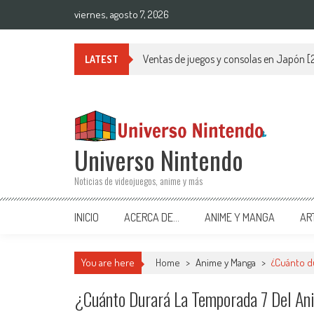
Saltar al contenido
viernes, agosto 7, 2026
Ventas de juegos y consolas en Japón 
LATEST
Universo Nintendo
Noticias de videojuegos, anime y más
INICIO
ACERCA DE…
ANIME Y MANGA
AR
You are here
Home
>
Anime y Manga
>
¿Cuánto d
¿Cuánto Durará La Temporada 7 Del A