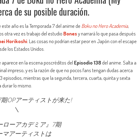
rca de su posible duración.
e este año es la Temporada 7 del anime de
Boku no Hero Academia
,
os otra vez es trabajo del estudio
Bones
y narrará lo que pasa después
ei Horikoshi
. Las cosas no podrían estar peor en Japón con el escape
sde los Estados Unidos.
e aparece en la escena poscréditos del
Episodio 138
del anime. Salta a
ginal impreso, y es la razón de que no pocos fans tengan dudas acerca
3 episodios, mientras que la segunda, tercera, cuarta, quinta y sexta
a durar lo mismo.
7期OPアーティストが来た!
＼
ーローアカデミア』7期
ーマアーティストは