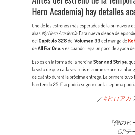
Hero Academia) hay detalles ace
Uno de los estrenos más esperados de la primavera d
alias
My Hero Academia
. Esta nueva oleada de episodi
del
Capítulo 328
del
Volumen 33
del manga de
Koh
de
All For One
, y es cuando llega un poco de ayuda de
Eso es en la forma de la heroína
Star and Stripe
, qu
la vista de que cada vez más el anime se acerca al ori
de cuánto durará la próxima entrega. La primera tuvo 1
han tenido 25. Eso podría sugerir que la séptima podrí
／
#ヒロアカ
『僕のヒ
OPテ