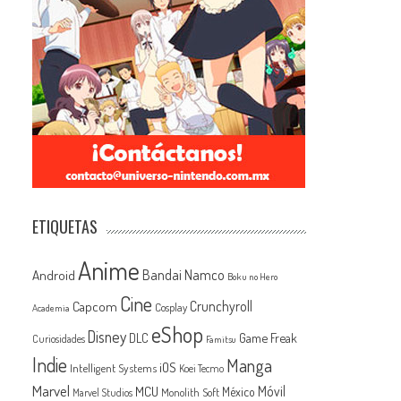
ETIQUETAS
Anime
Android
Bandai Namco
Boku no Hero
Cine
Capcom
Crunchyroll
Cosplay
Academia
eShop
Disney
Game Freak
DLC
Curiosidades
Famitsu
Indie
Manga
iOS
Intelligent Systems
Koei Tecmo
Marvel
MCU
Móvil
México
Monolith Soft
Marvel Studios