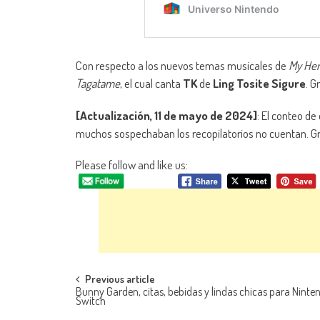
Con respecto a los nuevos temas musicales de
My He
Tagatame
, el cual canta
TK
de
Ling Tosite Sigure
. G
[Actualización, 11 de mayo de 2024]
: El conteo d
muchos sospechaban los recopilatorios no cuentan. G
Please follow and like us:
Navegación de entradas
Previous article
Bunny Garden, citas, bebidas y lindas chicas para Ninte
Switch