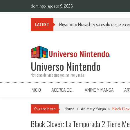
Saltar al contenido
domingo, agosto 9, 2026
Miyamoto Musashi y su estilo de pelea 
LATEST
Universo Nintendo
Noticias de videojuegos, anime y más
INICIO
ACERCA DE…
ANIME Y MANGA
AR
You are here
Home
>
Anime y Manga
>
Black Clo
Black Clover: La Temporada 2 Tiene M