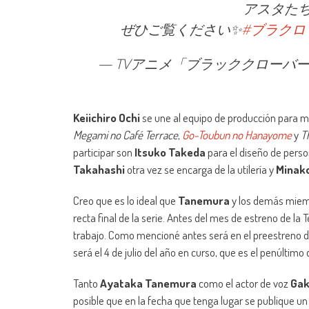
アスタた
ぜひご覧ください✨
#ブラクロ
— TVアニメ「ブラッククローバー」2nd
Keiichiro Ochi
se une al equipo de producción para m
Megami no Café Terrace
,
Go-Toubun no Hanayome
y
T
participar son
Itsuko Takeda
para el diseño de perso
Takahashi
otra vez se encarga de la utilería y
Minako
Creo que es lo ideal que
Tanemura
y los demás miembr
recta final de la serie. Antes del mes de estreno de l
trabajo. Como mencioné antes será en el preestreno 
será el 4 de julio del año en curso, que es el penúltimo 
Tanto
Ayataka Tanemura
como el actor de voz
Gak
posible que en la fecha que tenga lugar se publique u