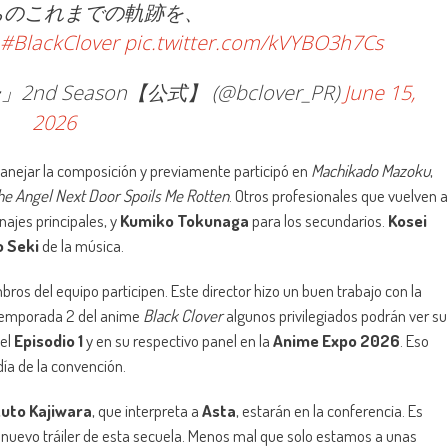
ちのこれまでの軌跡を、
#BlackClover
pic.twitter.com/kVYBO3h7Cs
 Season【公式】 (@bclover_PR)
June 15,
2026
anejar la composición y previamente participó en
Machikado Mazoku
,
he Angel Next Door Spoils Me Rotten
. Otros profesionales que vuelven a
najes principales, y
Kumiko Tokunaga
para los secundarios.
Kosei
 Seki
de la música.
os del equipo participen. Este director hizo un buen trabajo con la
a Temporada 2 del anime
Black Clover
algunos privilegiados podrán ver su
del
Episodio 1
y en su respectivo panel en la
Anime Expo 2026
. Eso
día de la convención.
uto Kajiwara
, que interpreta a
Asta
, estarán en la conferencia. Es
n nuevo tráiler de esta secuela. Menos mal que solo estamos a unas