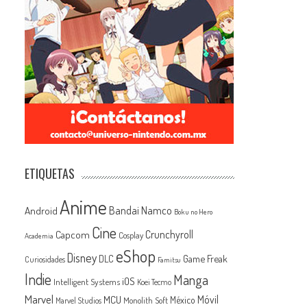
ETIQUETAS
Anime
Android
Bandai Namco
Boku no Hero
Cine
Capcom
Crunchyroll
Cosplay
Academia
eShop
Disney
Game Freak
DLC
Curiosidades
Famitsu
Indie
Manga
iOS
Intelligent Systems
Koei Tecmo
Marvel
MCU
Móvil
México
Monolith Soft
Marvel Studios