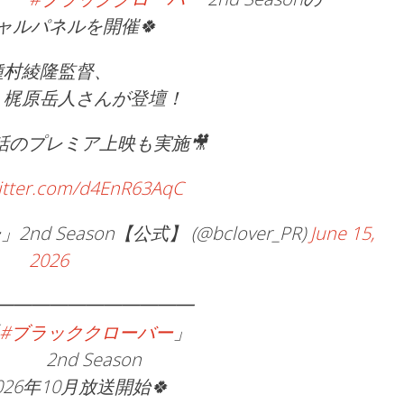
ャルパネルを開催🍀
種村綾隆監督、
・梶原岳人さんが登壇！
話のプレミア上映も実施🎥
witter.com/d4EnR63AqC
 Season【公式】 (@bclover_PR)
June 15,
2026
━━━━━━━━━━━
#ブラッククローバー
」
d Season
年10月放送開始🍀