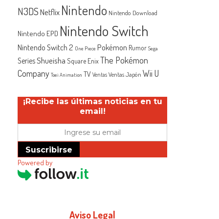
Nintendo
N3DS
Netflix
Nintendo Download
Nintendo Switch
Nintendo EPD
Nintendo Switch 2
Pokémon
Rumor
One Piece
Sega
The Pokémon
Shueisha
Series
Square Enix
Company
Wii U
TV
Ventas Japón
Ventas
Toei Animation
¡Recibe las últimas noticias en tu
email!
Suscribirse
Powered by
Aviso Legal