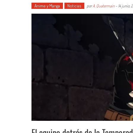
Anime y Manga
Noticias
por
A. Quatermain
-
14 junio,
El equipo detrás de la Tempora