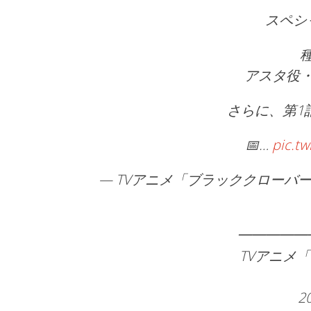
スペシ
アスタ役
さらに、第1
📅…
pic.t
— TVアニメ「ブラッククローバー」2nd
━━━━━
TVアニメ「
2n
2026