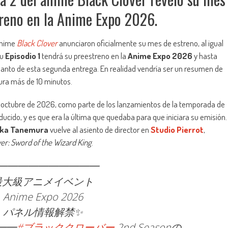
treno en la Anime Expo 2026.
anime
Black Clover
anunciaron oficialmente su mes de estreno, al igual
su
Episodio 1
tendrá su preestreno en la
Anime Expo 2026
y hasta
delanto de esta segunda entrega. En realidad vendría ser un resumen de
dura más de 10 minutos.
octubre de 2026, como parte de los lanzamientos de la temporada de
ucido, y es que era la última que quedaba para que iniciara su emisión.
ka Tanemura
vuelve al asiento de director en
Studio Pierrot
,
er: Sword of the Wizard King
.
━━━━━━━━━━
大級アニメイベント
me Expo 2026
ネル情報解禁✨
━━
#ブラッククローバー
2nd Seasonの