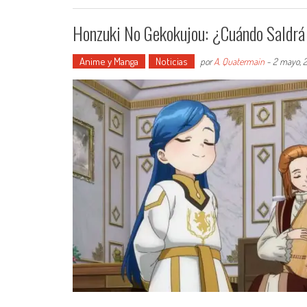
Honzuki No Gekokujou: ¿Cuándo Saldrá 
Anime y Manga
Noticias
por
A. Quatermain
-
2 mayo, 