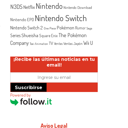
Nintendo
N3DS
Netflix
Nintendo Download
Nintendo Switch
Nintendo EPD
Nintendo Switch 2
Pokémon
Rumor
One Piece
Sega
The Pokémon
Shueisha
Series
Square Enix
Company
Wii U
TV
Ventas Japón
Ventas
Toei Animation
¡Recibe las últimas noticias en tu
email!
Suscribirse
Powered by
Aviso Legal