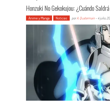
Honzuki No Gekokujou: ¿Cuándo Saldrá 
Anime y Manga
Noticias
por
A. Quatermain
-
4 julio, 2