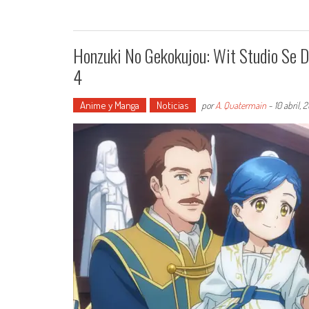
Honzuki No Gekokujou: Wit Studio Se D
4
Anime y Manga
Noticias
por
A. Quatermain
-
10 abril, 