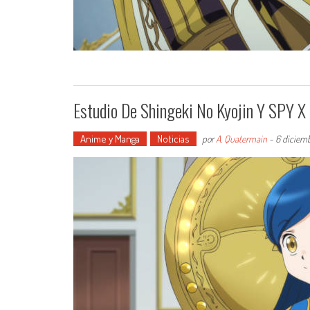
Estudio De Shingeki No Kyojin Y SPY 
Anime y Manga
Noticias
por
A. Quatermain
-
6 diciem