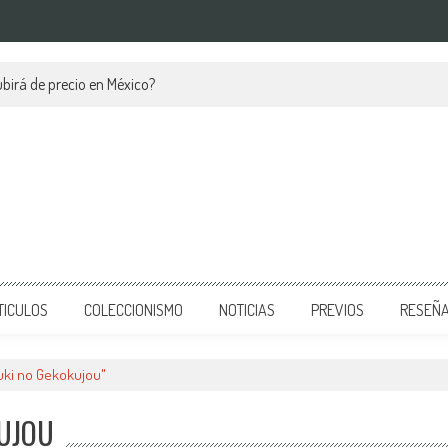
birá de precio en México?
TICULOS
COLECCIONISMO
NOTICIAS
PREVIOS
RESEÑ
uki no Gekokujou"
KUJOU