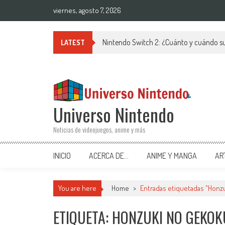
Saltar al contenido
viernes, agosto 7, 2026
Nintendo Switch 2: ¿Cuánto y cuándo su
LATEST
Universo Nintendo
Noticias de videojuegos, anime y más
INICIO
ACERCA DE…
ANIME Y MANGA
AR
You are here
Home
>
Entradas etiquetadas "Honz
ETIQUETA: HONZUKI NO GEKO