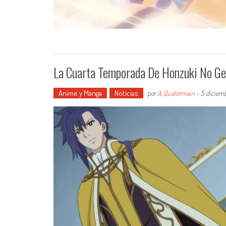
La Cuarta Temporada De Honzuki No G
Anime y Manga
Noticias
por
A. Quatermain
-
5 diciem