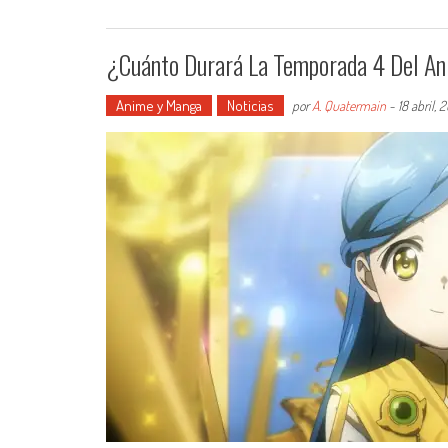
¿Cuánto Durará La Temporada 4 Del A
Anime y Manga
Noticias
por
A. Quatermain
-
18 abril, 