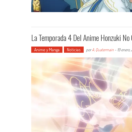
La Temporada 4 Del Anime Honzuki No 
Anime y Manga
Noticias
por
A. Quatermain
-
19 enero,