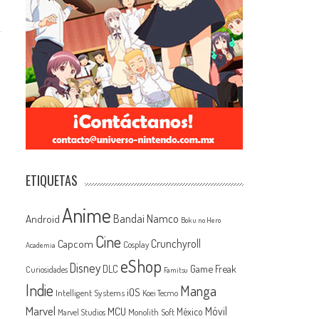
ETIQUETAS
Anime
Android
Bandai Namco
Boku no Hero
Cine
Capcom
Crunchyroll
Cosplay
Academia
eShop
Disney
Game Freak
DLC
Curiosidades
Famitsu
Indie
Manga
iOS
Intelligent Systems
Koei Tecmo
Marvel
MCU
Móvil
México
Monolith Soft
Marvel Studios