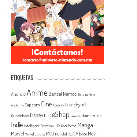
ETIQUETAS
Anime
Android
Bandai Namco
Boku no Hero
Cine
Capcom
Crunchyroll
Cosplay
Academia
eShop
Disney
Game Freak
DLC
Curiosidades
Famitsu
Indie
Manga
iOS
Intelligent Systems
Koei Tecmo
Marvel
MCU
Móvil
México
Monolith Soft
Marvel Studios