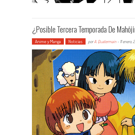
¿Posible Tercera Temporada De Mahōji
Anime y Manga
Noticias
por
A. Quatermain
-
11 enero, 