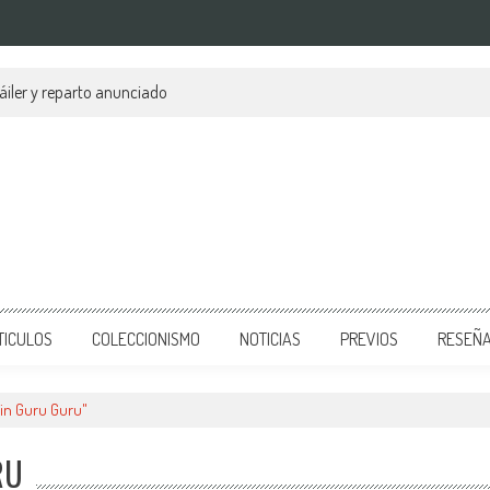
áiler y reparto anunciado
TICULOS
COLECCIONISMO
NOTICIAS
PREVIOS
RESEÑ
in Guru Guru"
RU