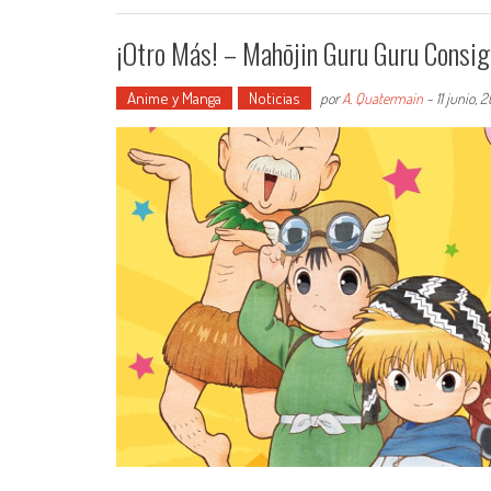
¡Otro Más! – Mahōjin Guru Guru Consig
Anime y Manga
Noticias
por
A. Quatermain
-
11 junio, 2