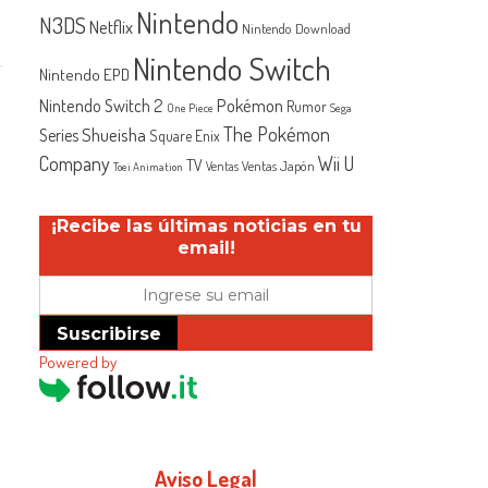
Nintendo
N3DS
Netflix
Nintendo Download
Nintendo Switch
Nintendo EPD
Nintendo Switch 2
Pokémon
Rumor
One Piece
Sega
The Pokémon
Shueisha
Series
Square Enix
Company
Wii U
TV
Ventas Japón
Ventas
Toei Animation
¡Recibe las últimas noticias en tu
email!
Suscribirse
Powered by
Aviso Legal