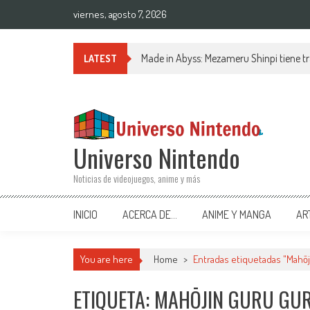
Saltar al contenido
viernes, agosto 7, 2026
Made in Abyss: Mezameru Shinpi tiene tr
LATEST
Universo Nintendo
Noticias de videojuegos, anime y más
INICIO
ACERCA DE…
ANIME Y MANGA
AR
You are here
Home
>
Entradas etiquetadas "Mahōj
ETIQUETA: MAHŌJIN GURU GU