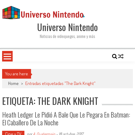
Saltar al contenido
Universo Nintendo
Noticias de videojuegos, anime y más
You are here
Home
>
Entradas etiquetadas "The Dark Knight"
ETIQUETA: THE DARK KNIGHT
Heath Ledger Le Pidió A Bale Que Le Pegara En Batman:
El Caballero De La Noche
Cine y TV
por
A. Quatermain
-
18 octubre, 2017