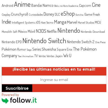
Anime
Cine
Android
Bandai Namco
Capcom
Boku no Hero Academia
eShop
Disney
Crunchyroll
Game Freak
DLC
Cosplay
Curiosidades
Famitsu
Indie
Manga
Marvel
iOS
MCU
Intelligent Systems
Koei Tecmo
Marvel Studios
Nintendo
N3DS
Netflix
Móvil
México
Monolith Soft
Nintendo Download
Nintendo Switch
Nintendo Switch 2
Nintendo EPD
One Piece
The Pokémon
Shueisha
Pokémon
Series
Rumor
Square Enix
Sega
Company
Wii U
TV
Ventas Japón
Ventas
Toei Animation
¡Recibe las últimas noticias en tu email!
Suscribirse
Powered by