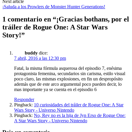
Next article
¡Saluda a los Prowlers de Monster Hunter Generations!
1 comentario en “
¡Gracias bothans, por el
tráiler de Rogue One: A Star Wars
Story!
”
buddy
dice:
7 abril, 2016 a las 12:30 pm
Fatal, la misma fórmula asquerosa del episodio 7, enésima
protagonista femenina, secundarios sin carisma, estilo visual
poco claro, las mismas explosiones, en fin un despropósito
además que de este arco argumental poco pueden decir, lo
mas importante ya se cuenta en el episodio 6
Responder
Pingback:
10 curiosidades del tráiler de Rogue One: A Star
Wars Story - Universo Nintendo
Pingback:
No, Rey no es la hija de Jyn Erso de Rogue One:
A Star Wars Story - Universo Nintendo