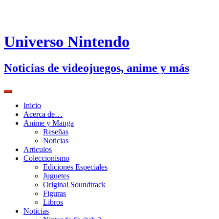
Universo Nintendo
Noticias de videojuegos, anime y más
Inicio
Acerca de…
Anime y Manga
Reseñas
Noticias
Articulos
Coleccionismo
Ediciones Especiales
Juguetes
Original Soundtrack
Figuras
Libros
Noticias