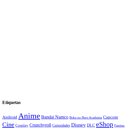
Etiquetas
Anime
Android
Bandai Namco
Capcom
Boku no Hero Academia
eShop
Cine
Disney
Crunchyroll
DLC
Cosplay
Curiosidades
Famitsu