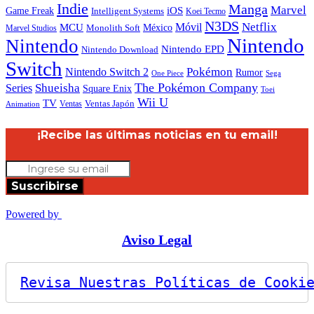
Indie
Manga
Marvel
iOS
Game Freak
Intelligent Systems
Koei Tecmo
N3DS
Netflix
MCU
Móvil
México
Marvel Studios
Monolith Soft
Nintendo
Nintendo
Nintendo EPD
Nintendo Download
Switch
Nintendo Switch 2
Pokémon
Rumor
Sega
One Piece
The Pokémon Company
Shueisha
Series
Square Enix
Toei
Wii U
TV
Ventas
Ventas Japón
Animation
¡Recibe las últimas noticias en tu email!
Suscribirse
Powered by
Aviso Legal
Revisa Nuestras Políticas de Cooki