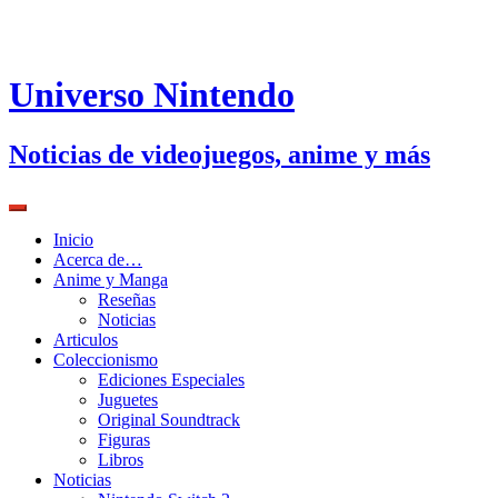
Universo Nintendo
Noticias de videojuegos, anime y más
Inicio
Acerca de…
Anime y Manga
Reseñas
Noticias
Articulos
Coleccionismo
Ediciones Especiales
Juguetes
Original Soundtrack
Figuras
Libros
Noticias