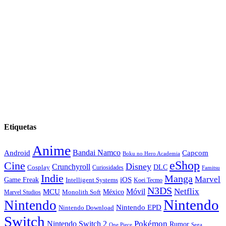
Etiquetas
Anime
Android
Bandai Namco
Capcom
Boku no Hero Academia
eShop
Cine
Disney
Crunchyroll
DLC
Cosplay
Curiosidades
Famitsu
Indie
Manga
Marvel
iOS
Game Freak
Intelligent Systems
Koei Tecmo
N3DS
Netflix
MCU
Móvil
México
Marvel Studios
Monolith Soft
Nintendo
Nintendo
Nintendo EPD
Nintendo Download
Switch
Nintendo Switch 2
Pokémon
Rumor
Sega
One Piece