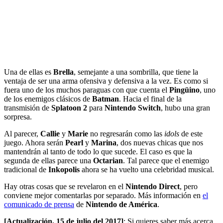
Una de ellas es
Brella
, semejante a una sombrilla, que tiene la
ventaja de ser una arma ofensiva y defensiva a la vez. Es como si
fuera uno de los muchos paraguas con que cuenta el
Pingüino
, uno
de los enemigos clásicos de
Batman
. Hacia el final de la
transmisión de
Splatoon 2
para
Nintendo Switch
, hubo una gran
sorpresa.
Al parecer,
Callie
y
Marie
no regresarán como las
idols
de este
juego. Ahora serán
Pearl
y
Marina
, dos nuevas chicas que nos
mantendrán al tanto de todo lo que sucede. El caso es que la
segunda de ellas parece una
Octarian
. Tal parece que el enemigo
tradicional de
Inkopolis
ahora se ha vuelto una celebridad musical.
Hay otras cosas que se revelaron en el
Nintendo Direct
, pero
conviene mejor comentarlas por separado. Más información en
el
comunicado de prensa
de
Nintendo de América
.
[Actualización, 15 de julio del 2017]
: Si quieres saber más acerca