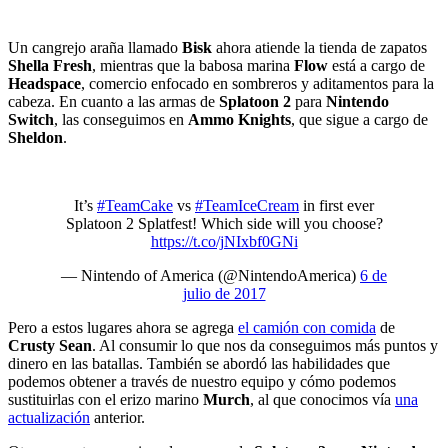
Un cangrejo araña llamado
Bisk
ahora atiende la tienda de zapatos
Shella Fresh
, mientras que la babosa marina
Flow
está a cargo de
Headspace
, comercio enfocado en sombreros y aditamentos para la
cabeza. En cuanto a las armas de
Splatoon 2
para
Nintendo
Switch
, las conseguimos en
Ammo Knights
, que sigue a cargo de
Sheldon
.
It’s
#TeamCake
vs
#TeamIceCream
in first ever
Splatoon 2 Splatfest! Which side will you choose?
https://t.co/jNIxbf0GNi
— Nintendo of America (@NintendoAmerica)
6 de
julio de 2017
Pero a estos lugares ahora se agrega
el camión con comida
de
Crusty Sean
. Al consumir lo que nos da conseguimos más puntos y
dinero en las batallas. También se abordó las habilidades que
podemos obtener a través de nuestro equipo y cómo podemos
sustituirlas con el erizo marino
Murch
, al que conocimos vía
una
actualización
anterior.