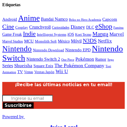
Etiquetas
Anime
Android
Bandai Namco
Capcom
Boku no Hero Academia
eShop
Cine
Disney
Crunchyroll
DLC
Cosplay
Curiosidades
Famitsu
Indie
Manga
Marvel
iOS
Game Freak
Intelligent Systems
Koei Tecmo
N3DS
Netflix
MCU
Móvil
México
Marvel Studios
Monolith Soft
Nintendo
Nintendo
Nintendo EPD
Nintendo Download
Switch
Nintendo Switch 2
Pokémon
Rumor
Sega
One Piece
The Pokémon Company
Shueisha
Series
Square Enix
Toei
Wii U
TV
Ventas
Ventas Japón
Animation
¡Recibe las últimas noticias en tu email!
Suscribirse
Powered by
Aviso Legal