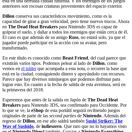
está en una derruida ciudad futurista. Y los enemigos de los juegos
anteriores son rocosas criaturas provenientes del espacio exterior.
Dillon
conserva sus característicos movimiento, como es la
capacidad de girar a gran velocidad, pero tiene nuevos trucos. Ahora
en
The Dead Heat Breakers
para Nintendo 3DS es capaz de
golpear el suelo, y dañar a todos los enemigos que están cerca de él.
El caso es que además de su amigo
Russ
, no estará solo, ya que el
jugador puede participar en la acción con su avatar, pero
transformado.
En este título es conocido como
Beast Friend
, del cual parece que
existirán varios tipos. Podemos pelear al lado de
Dillon
, como
vemos en
el tráiler
que acompaña a esta nota, o recorrer la base que
está en la ciudad, consiguiendo dinero y apoyándolo con recursos.
Parece que hay diversos minijuegos que podemos disfrutar para
lograr esto. En cuanto a la fecha de salida de esta aventura, será en
la primavera del 2018.
Esperemos que antes de la salida en Japón de
The Dead Heat
Breakers
para Nintendo 3DS, sea confirmado para Occidente. Por
lo que se ve, la
eShop
de esta portátil seguirá recibiendo juegos
originales de parte de las
second parties
de
Nintendo
. Además del
regreso de
Dillon
, en ese año saldrá también
Sushi Striker: The
Way of Sushido
, de
indieszero
. Que raro que no lo hayamos visto
en el
Nintendo Direct
también. Gracias a
Nintendo Everything