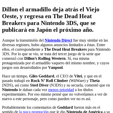
Dillon el armadillo deja atrás el Viejo
Oeste, y regresa en The Dead Heat
Breakers para Nintendo 3DS, que se
publicará en Japón el próximo año.
Aunque la transmisión del
Nintendo Direct
fue muy similar en las
diversas regiones, hubo algunos anuncios limitados a éstas. Entre
ellos, el correspondiente a
The Dead Heat Breakers
para Nintendo
3DS. Por lo que se vio, se trata del tercer juego de la serie que
comenzó con
Dillon’s Rolling Western
. Sí, esa misma
protagonizada por el armadillo vaquero del mismo nombre, y cuyos
juegos son desarrollados por
Vanpool
.
Hace un tiempo,
Giles Goddard
, el CEO de
Vitei
, y que en el
pasado trabajó en
Rock N’ Roll Climber
(WiiWare) y
Theta
(NDS), así como
Steel Diver
(N3DS) y su secuela, comentó que en
Nintendo
le daban cada vez
menos prioridad
a los títulos
experimentales. Por eso mismo pensé que no volveríamos a ver de
nuevo a este personaje, pero como pueden ver no es así.
Probablemente los comentarios de
Goddard
fueron más en el
sentido de
la poca promoción
que le dio
Nintendo de América
a su