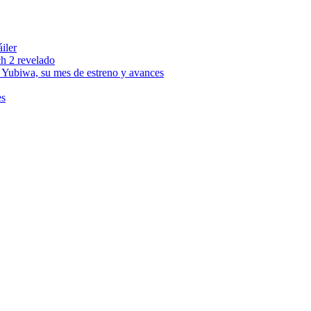
iler
ch 2 revelado
 Yubiwa, su mes de estreno y avances
es