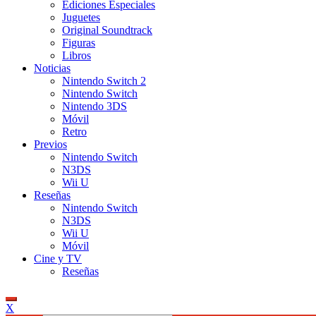
Ediciones Especiales
Juguetes
Original Soundtrack
Figuras
Libros
Noticias
Nintendo Switch 2
Nintendo Switch
Nintendo 3DS
Móvil
Retro
Previos
Nintendo Switch
N3DS
Wii U
Reseñas
Nintendo Switch
N3DS
Wii U
Móvil
Cine y TV
Reseñas
X