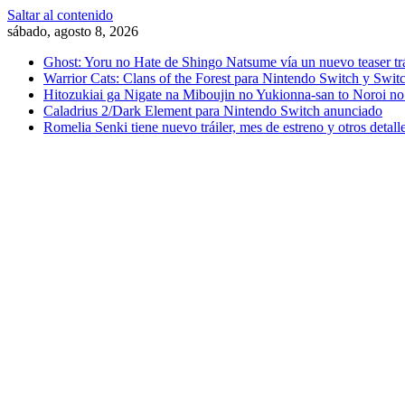
Saltar al contenido
sábado, agosto 8, 2026
Ghost: Yoru no Hate de Shingo Natsume vía un nuevo teaser trá
Warrior Cats: Clans of the Forest para Nintendo Switch y Swit
Hitozukiai ga Nigate na Miboujin no Yukionna-san to Noroi no
Caladrius 2/Dark Element para Nintendo Switch anunciado
Romelia Senki tiene nuevo tráiler, mes de estreno y otros detall