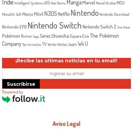
Indie
Manga
Marvel
iOS
MCU
Intelligent Systems
Koei Tecmo
Marvel Studios
Nintendo
N3DS
Netflix
Móvil
México
Monolith Soft
Nintendo Download
Nintendo Switch
Nintendo Switch 2
Nintendo EPD
One Piece
The Pokémon
Shueisha
Pokémon
Series
Rumor
Square Enix
Sega
Company
Wii U
TV
Ventas Japón
Ventas
Toei Animation
¡Recibe las últimas noticias en tu email!
Suscribirse
Powered by
Aviso Legal