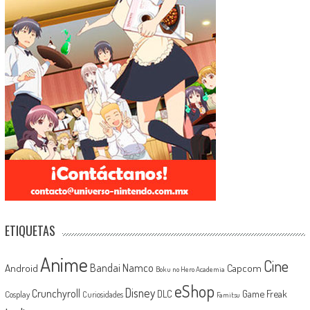
ETIQUETAS
Anime
Cine
Android
Bandai Namco
Capcom
Boku no Hero Academia
eShop
Disney
Crunchyroll
Game Freak
DLC
Cosplay
Curiosidades
Famitsu