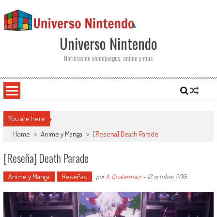
Saltar al contenido
Universo Nintendo
Noticias de videojuegos, anime y más
You are here
Home
>
Anime y Manga
>
[Reseña] Death Parade
[Reseña] Death Parade
Anime y Manga
Reseñas
por
A. Quatermain
-
12 octubre, 2015