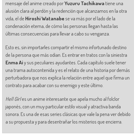
mensaje del anime creado por
Yuzuru Tachikawa
tiene una
alusión clara al perdón y la redención que alcanzamos en la otra
vida, el de
Hiroshi Watanabe
se va más por el lado de la
condenación eterna, de cómo las personas llegan hasta las
últimas consecuencias para llevar a cabo su venganza.
Esto es, sin importarles compartir el mismo infortunado destino
de la persona que más odian. Es entrar en tratos con la siniestra
Enma Ai
y sus peculiares ayudantes. Cada capítulo suele tener
una trama autocontenida y es el relato de una historia por demás
perturbadora que nos explica la relación entre aquel que firma un
contrato para acabar con su enemigo y este último.
Hell Girl
es un anime interesante que apela mucho al folclor
japonés, con un muy particular estilo visual y atractiva banda
sonora. Es una de esas series clásicas que vale la pena ver debido
a su propuesta y para desentrañar los misterios que encierra.