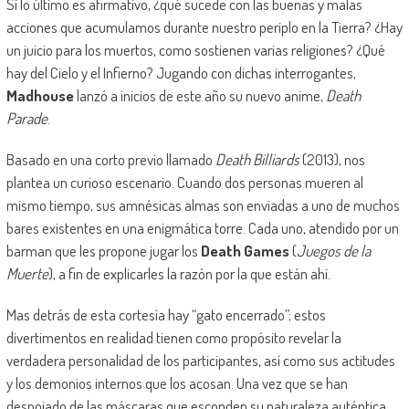
Si lo último es afirmativo, ¿qué sucede con las buenas y malas
acciones que acumulamos durante nuestro periplo en la Tierra? ¿Hay
un juicio para los muertos, como sostienen varias religiones? ¿Qué
hay del Cielo y el Infierno? Jugando con dichas interrogantes,
Madhouse
lanzó a inicios de este año su nuevo anime,
Death
Parade
.
Basado en una corto previo llamado
Death Billiards
(2013), nos
plantea un curioso escenario. Cuando dos personas mueren al
mismo tiempo, sus amnésicas almas son enviadas a uno de muchos
bares existentes en una enigmática torre. Cada uno, atendido por un
barman que les propone jugar los
Death Games
(
Juegos de la
Muerte
), a fin de explicarles la razón por la que están ahí.
Mas detrás de esta cortesía hay “gato encerrado”; estos
divertimentos en realidad tienen como propósito revelar la
verdadera personalidad de los participantes, así como sus actitudes
y los demonios internos que los acosan. Una vez que se han
despojado de las máscaras que esconden su naturaleza auténtica,